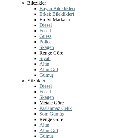
Bilezikler
Bayan Bileklikleri
Erkek Bileklikleri
En İyi Markalar
Diesel
Fossil
Guess
Police
Skagen
Renge Göre
Siyah
Altın
Altın Gül
Gümüş
Yüzükler
Diesel
Fossil
Skagen
Metale Göre
Paslanmaz Çelik
Som Gümüş
Renge Göre
Altın
Altın Gül
Gümüş