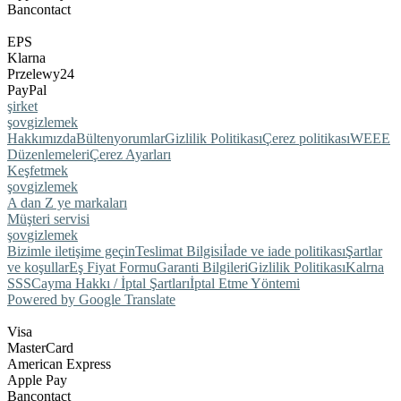
Bancontact
EPS
Klarna
Przelewy24
PayPal
şirket
şov
gizlemek
Hakkımızda
Bülten
yorumlar
Gizlilik Politikası
Çerez politikası
WEEE
Düzenlemeleri
Çerez Ayarları
Keşfetmek
şov
gizlemek
A dan Z ye markaları
Müşteri servisi
şov
gizlemek
Bizimle iletişime geçin
Teslimat Bilgisi
İade ve iade politikası
Şartlar
ve koşullar
Eş Fiyat Formu
Garanti Bilgileri
Gizlilik Politikası
Kalrna
SSS
Cayma Hakkı / İptal Şartları
İptal Etme Yöntemi
Powered by Google Translate
Visa
MasterCard
American Express
Apple Pay
Bancontact