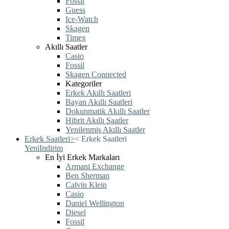
Fossil
Guess
Ice-Watch
Skagen
Timex
Akıllı Saatler
Casio
Fossil
Skagen Connected
Kategoriler
Erkek Akıllı Saatleri
Bayan Akıllı Saatleri
Dokunmatik Akıllı Saatler
Hibrit Akıllı Saatler
Yenilenmiş Akıllı Saatler
Erkek Saatleri
>
<
Erkek Saatleri
Yeni
Indirim
En İyi Erkek Markaları
Armani Exchange
Ben Sherman
Calvin Klein
Casio
Daniel Wellington
Diesel
Fossil