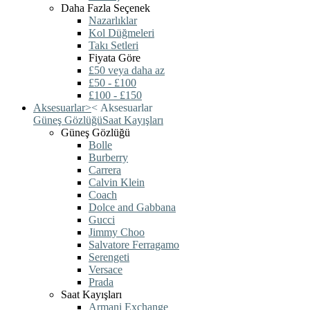
Daha Fazla Seçenek
Nazarlıklar
Kol Düğmeleri
Takı Setleri
Fiyata Göre
£50 veya daha az
£50 - £100
£100 - £150
Aksesuarlar
>
<
Aksesuarlar
Güneş Gözlüğü
Saat Kayışları
Güneş Gözlüğü
Bolle
Burberry
Carrera
Calvin Klein
Coach
Dolce and Gabbana
Gucci
Jimmy Choo
Salvatore Ferragamo
Serengeti
Versace
Prada
Saat Kayışları
Armani Exchange