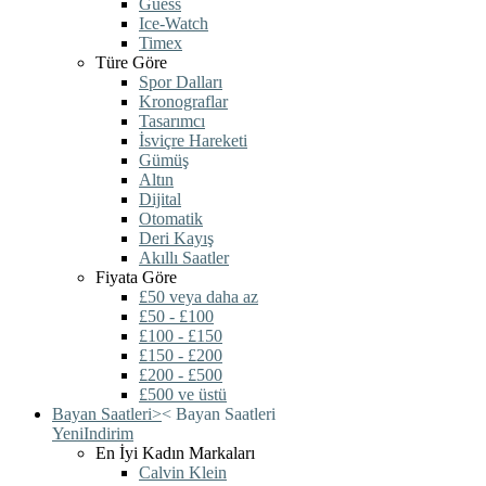
Guess
Ice-Watch
Timex
Türe Göre
Spor Dalları
Kronograflar
Tasarımcı
İsviçre Hareketi
Gümüş
Altın
Dijital
Otomatik
Deri Kayış
Akıllı Saatler
Fiyata Göre
£50 veya daha az
£50 - £100
£100 - £150
£150 - £200
£200 - £500
£500 ve üstü
Bayan Saatleri
>
<
Bayan Saatleri
Yeni
Indirim
En İyi Kadın Markaları
Calvin Klein