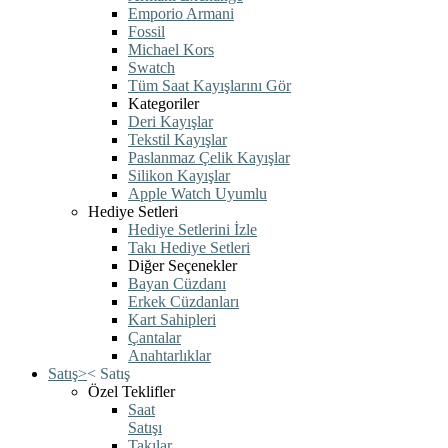
Emporio Armani
Fossil
Michael Kors
Swatch
Tüm Saat Kayışlarını Gör
Kategoriler
Deri Kayışlar
Tekstil Kayışlar
Paslanmaz Çelik Kayışlar
Silikon Kayışlar
Apple Watch Uyumlu
Hediye Setleri
Hediye Setlerini İzle
Takı Hediye Setleri
Diğer Seçenekler
Bayan Cüzdanı
Erkek Cüzdanları
Kart Sahipleri
Çantalar
Anahtarlıklar
Satış
>
<
Satış
Özel Teklifler
Saat
Satışı
Takılar