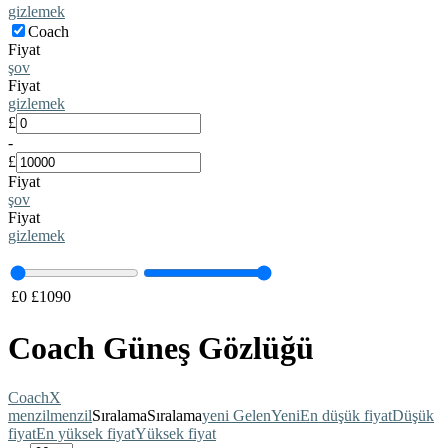
gizlemek
Coach
Fiyat
şov
Fiyat
gizlemek
£
-
£
Fiyat
şov
Fiyat
gizlemek
£
0
£
1090
Coach Güneş Gözlüğü
Coach
X
menzil
menzil
Sıralama
Sıralama
yeni Gelen
Yeni
En düşük fiyat
Düşük
fiyat
En yüksek fiyat
Yüksek fiyat