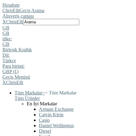
Hesabım
ChrisElli
Geçiş Arama
Alışveriş çantası
X
ChrisElli
GB
GB
ülke:
GB
Birleşik Krallık
Dil:
Türkçe
Para birimi:
GBP (£)
Geçiş Menüsü
X
ChrisElli
Tüm Markalar
>
<
Tüm Markalar
Tüm Ürünler
En İyi Markalar
Armani Exchange
Calvin Klein
Casio
Daniel Wellington
Diesel