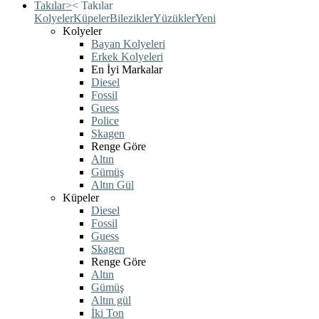
Takılar
>
<
Takılar
Kolyeler
Küpeler
Bilezikler
Yüzükler
Yeni
Kolyeler
Bayan Kolyeleri
Erkek Kolyeleri
En İyi Markalar
Diesel
Fossil
Guess
Police
Skagen
Renge Göre
Altın
Gümüş
Altın Gül
Küpeler
Diesel
Fossil
Guess
Skagen
Renge Göre
Altın
Gümüş
Altın gül
İki Ton