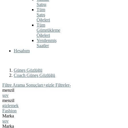
Satışı
Tüm
Satış
Öğeleri
Tüm
Gümrükleme
Öğeleri
Yenilenmiş
Saatler
Hesabım
Güneş Gözlüğü
Coach Güneş Gözlüğü
Filtre Arama Sonuçları
+
gizle Filtreler
-
menzil
şov
menzil
gizlemek
Fashion
Marka
şov
Marka