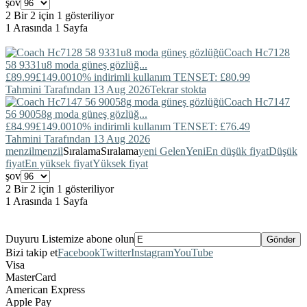
şov
2 Bir 2 için 1 gösteriliyor
1 Arasında 1 Sayfa
Coach
Hc7128
58 9331u8 moda güneş gözlüğ...
£89.99
£149.00
10% indirimli kullanım TENSET: £80.99
Tahmini Tarafından 13 Aug 2026
Tekrar stokta
Coach
Hc7147
56 90058g moda güneş gözlüğ...
£84.99
£149.00
10% indirimli kullanım TENSET: £76.49
Tahmini Tarafından 13 Aug 2026
menzil
menzil
Sıralama
Sıralama
yeni Gelen
Yeni
En düşük fiyat
Düşük
fiyat
En yüksek fiyat
Yüksek fiyat
şov
2 Bir 2 için 1 gösteriliyor
1 Arasında 1 Sayfa
Duyuru Listemize abone olun
Bizi takip et
Facebook
Twitter
Instagram
YouTube
Visa
MasterCard
American Express
Apple Pay