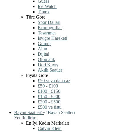
Guess
Ice-Watch
Timex
Türe Göre
Spor Dalları
Kronograflar
Tasarımcı
İsviçre Hareketi
Gümüş
Altın
Dijital
Otomatik
Deri Kayış
Akıllı Saatler
Fiyata Göre
£50 veya daha az
£50 - £100
£100 - £150
£150 - £200
£200 - £500
£500 ve üstü
Bayan Saatleri
>
<
Bayan Saatleri
Yeni
Indirim
En İyi Kadın Markaları
Calvin Klein