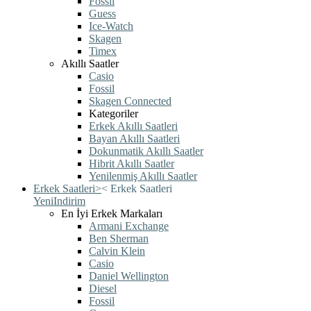
Fossil
Guess
Ice-Watch
Skagen
Timex
Akıllı Saatler
Casio
Fossil
Skagen Connected
Kategoriler
Erkek Akıllı Saatleri
Bayan Akıllı Saatleri
Dokunmatik Akıllı Saatler
Hibrit Akıllı Saatler
Yenilenmiş Akıllı Saatler
Erkek Saatleri
>
<
Erkek Saatleri
Yeni
Indirim
En İyi Erkek Markaları
Armani Exchange
Ben Sherman
Calvin Klein
Casio
Daniel Wellington
Diesel
Fossil