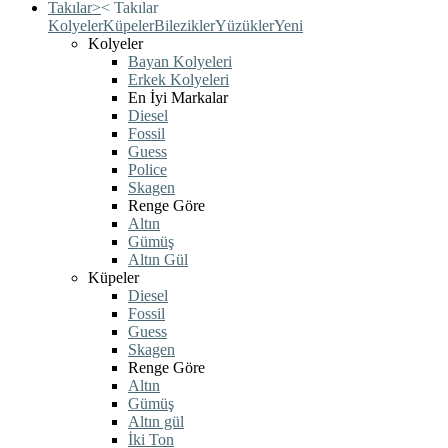
Takılar
>
<
Takılar
Kolyeler
Küpeler
Bilezikler
Yüzükler
Yeni
Kolyeler
Bayan Kolyeleri
Erkek Kolyeleri
En İyi Markalar
Diesel
Fossil
Guess
Police
Skagen
Renge Göre
Altın
Gümüş
Altın Gül
Küpeler
Diesel
Fossil
Guess
Skagen
Renge Göre
Altın
Gümüş
Altın gül
İki Ton