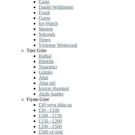
Casio
Daniel Wellington
Fossil
Guess
Ice-Watch
Skagen
Sekonda
Timex
Vivienne Westwood
Türe Göre
Halhal
Bileklik
Tasarımcı
Gümüş
Altın
Altın gül
İsviçre Hareketi
Akıllı Saatler
Fiyata Göre
£50 veya daha az
£50 - £100
£100 - £150
£150 - £200
£200 - £500
£500 ve üstü