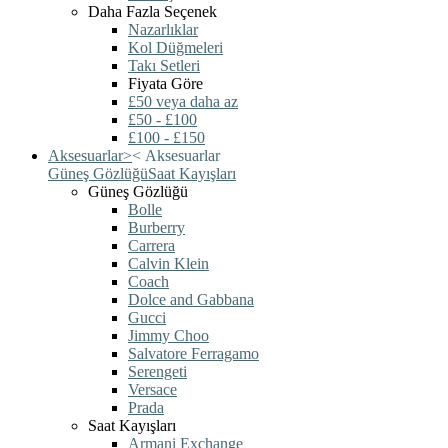
Daha Fazla Seçenek
Nazarlıklar
Kol Düğmeleri
Takı Setleri
Fiyata Göre
£50 veya daha az
£50 - £100
£100 - £150
Aksesuarlar
>
<
Aksesuarlar
Güneş Gözlüğü
Saat Kayışları
Güneş Gözlüğü
Bolle
Burberry
Carrera
Calvin Klein
Coach
Dolce and Gabbana
Gucci
Jimmy Choo
Salvatore Ferragamo
Serengeti
Versace
Prada
Saat Kayışları
Armani Exchange