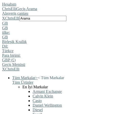
Hesabım
ChrisElli
Geçiş Arama
Alışveriş çantası
X
ChrisElli
GB
GB
ülke:
GB
Birleşik Krallık
Dil:
Türkçe
Para birimi:
GBP (£)
Geçiş Menüsü
X
ChrisElli
Tüm Markalar
>
<
Tüm Markalar
Tüm Ürünler
En İyi Markalar
Armani Exchange
Calvin Klein
Casio
Daniel Wellington
Diesel