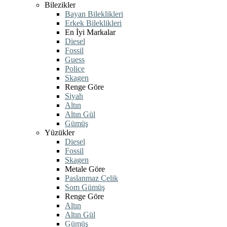
Bilezikler
Bayan Bileklikleri
Erkek Bileklikleri
En İyi Markalar
Diesel
Fossil
Guess
Police
Skagen
Renge Göre
Siyah
Altın
Altın Gül
Gümüş
Yüzükler
Diesel
Fossil
Skagen
Metale Göre
Paslanmaz Çelik
Som Gümüş
Renge Göre
Altın
Altın Gül
Gümüş