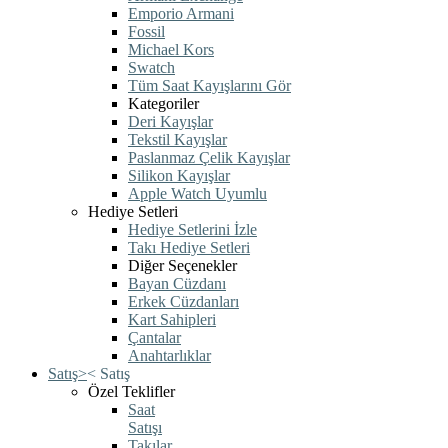
Emporio Armani
Fossil
Michael Kors
Swatch
Tüm Saat Kayışlarını Gör
Kategoriler
Deri Kayışlar
Tekstil Kayışlar
Paslanmaz Çelik Kayışlar
Silikon Kayışlar
Apple Watch Uyumlu
Hediye Setleri
Hediye Setlerini İzle
Takı Hediye Setleri
Diğer Seçenekler
Bayan Cüzdanı
Erkek Cüzdanları
Kart Sahipleri
Çantalar
Anahtarlıklar
Satış
>
<
Satış
Özel Teklifler
Saat
Satışı
Takılar