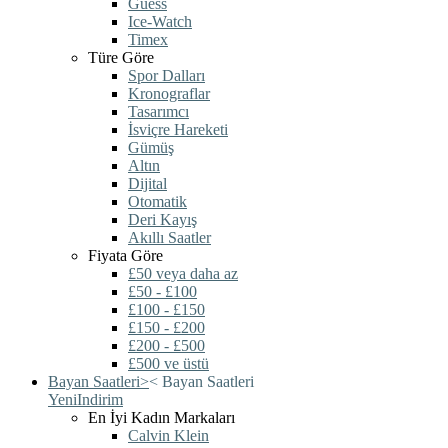
Guess
Ice-Watch
Timex
Türe Göre
Spor Dalları
Kronograflar
Tasarımcı
İsviçre Hareketi
Gümüş
Altın
Dijital
Otomatik
Deri Kayış
Akıllı Saatler
Fiyata Göre
£50 veya daha az
£50 - £100
£100 - £150
£150 - £200
£200 - £500
£500 ve üstü
Bayan Saatleri
>
<
Bayan Saatleri
Yeni
Indirim
En İyi Kadın Markaları
Calvin Klein