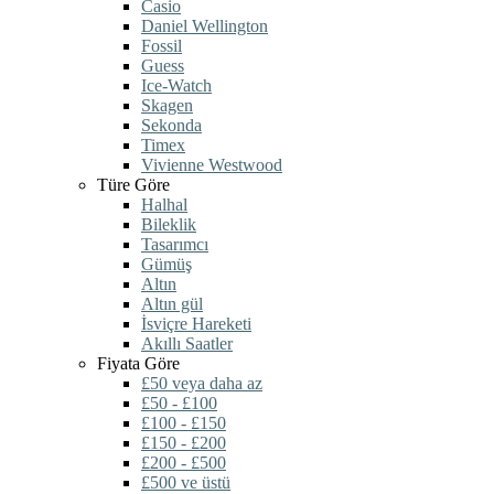
Casio
Daniel Wellington
Fossil
Guess
Ice-Watch
Skagen
Sekonda
Timex
Vivienne Westwood
Türe Göre
Halhal
Bileklik
Tasarımcı
Gümüş
Altın
Altın gül
İsviçre Hareketi
Akıllı Saatler
Fiyata Göre
£50 veya daha az
£50 - £100
£100 - £150
£150 - £200
£200 - £500
£500 ve üstü