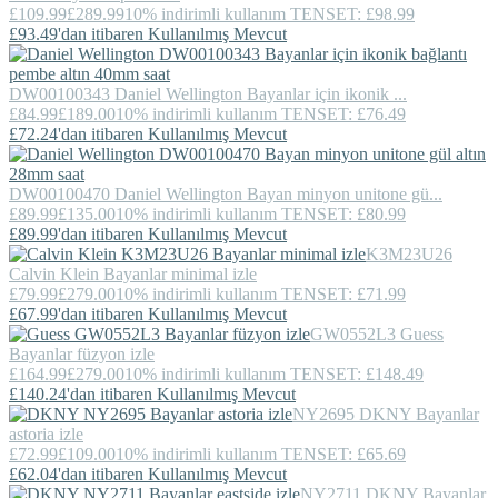
£109.99
£289.99
10% indirimli kullanım TENSET: £98.99
£93.49'dan itibaren Kullanılmış Mevcut
DW00100343
Daniel Wellington
Bayanlar için ikonik ...
£84.99
£189.00
10% indirimli kullanım TENSET: £76.49
£72.24'dan itibaren Kullanılmış Mevcut
DW00100470
Daniel Wellington
Bayan minyon unitone gü...
£89.99
£135.00
10% indirimli kullanım TENSET: £80.99
£89.99'dan itibaren Kullanılmış Mevcut
K3M23U26
Calvin Klein
Bayanlar minimal izle
£79.99
£279.00
10% indirimli kullanım TENSET: £71.99
£67.99'dan itibaren Kullanılmış Mevcut
GW0552L3
Guess
Bayanlar füzyon izle
£164.99
£279.00
10% indirimli kullanım TENSET: £148.49
£140.24'dan itibaren Kullanılmış Mevcut
NY2695
DKNY
Bayanlar
astoria izle
£72.99
£109.00
10% indirimli kullanım TENSET: £65.69
£62.04'dan itibaren Kullanılmış Mevcut
NY2711
DKNY
Bayanlar