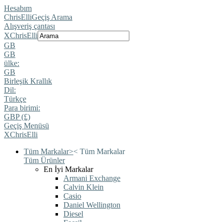
Hesabım
ChrisElli
Geçiş Arama
Alışveriş çantası
X
ChrisElli
GB
GB
ülke:
GB
Birleşik Krallık
Dil:
Türkçe
Para birimi:
GBP (£)
Geçiş Menüsü
X
ChrisElli
Tüm Markalar
>
<
Tüm Markalar
Tüm Ürünler
En İyi Markalar
Armani Exchange
Calvin Klein
Casio
Daniel Wellington
Diesel