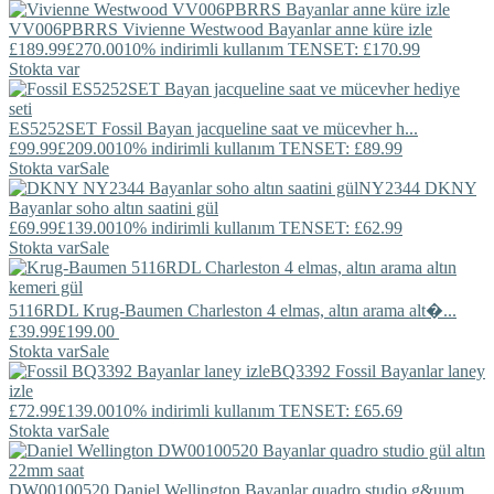
VV006PBRRS
Vivienne Westwood
Bayanlar anne küre izle
£189.99
£270.00
10% indirimli kullanım TENSET: £170.99
Stokta var
ES5252SET
Fossil
Bayan jacqueline saat ve mücevher h...
£99.99
£209.00
10% indirimli kullanım TENSET: £89.99
Stokta var
Sale
NY2344
DKNY
Bayanlar soho altın saatini gül
£69.99
£139.00
10% indirimli kullanım TENSET: £62.99
Stokta var
Sale
5116RDL
Krug-Baumen
Charleston 4 elmas, altın arama alt�...
£39.99
£199.00
Stokta var
Sale
BQ3392
Fossil
Bayanlar laney
izle
£72.99
£139.00
10% indirimli kullanım TENSET: £65.69
Stokta var
Sale
DW00100520
Daniel Wellington
Bayanlar quadro studio g&uum...