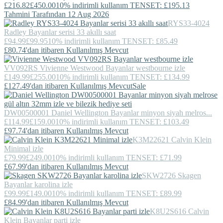
£216.82
£450.00
10% indirimli kullanım TENSET: £195.13
Tahmini Tarafından 12 Aug 2026
RYS33-4024
Radley
Bayanlar serisi 33 akıllı saat
£94.99
£99.95
10% indirimli kullanım TENSET: £85.49
£80.74'dan itibaren Kullanılmış Mevcut
VV092RS
Vivienne Westwood
Bayanlar westbourne izle
£149.99
£255.00
10% indirimli kullanım TENSET: £134.99
£127.49'dan itibaren Kullanılmış Mevcut
Sale
DW00500001
Daniel Wellington
Bayanlar minyon siyah melros...
£114.99
£159.00
10% indirimli kullanım TENSET: £103.49
£97.74'dan itibaren Kullanılmış Mevcut
K3M22621
Calvin Klein
Minimal izle
£79.99
£249.00
10% indirimli kullanım TENSET: £71.99
£67.99'dan itibaren Kullanılmış Mevcut
SKW2726
Skagen
Bayanlar karolina izle
£99.99
£149.00
10% indirimli kullanım TENSET: £89.99
£84.99'dan itibaren Kullanılmış Mevcut
K8U2S616
Calvin
Klein
Bayanlar parti izle