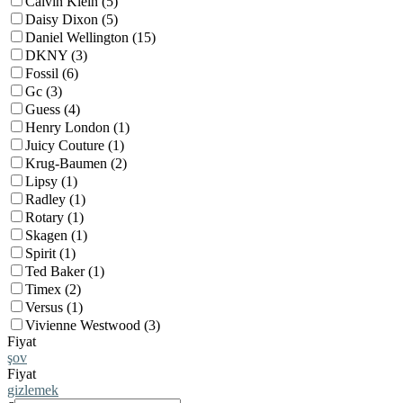
Calvin Klein (5)
Daisy Dixon (5)
Daniel Wellington (15)
DKNY (3)
Fossil (6)
Gc (3)
Guess (4)
Henry London (1)
Juicy Couture (1)
Krug-Baumen (2)
Lipsy (1)
Radley (1)
Rotary (1)
Skagen (1)
Spirit (1)
Ted Baker (1)
Timex (2)
Versus (1)
Vivienne Westwood (3)
Fiyat
şov
Fiyat
gizlemek