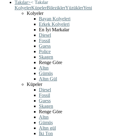
Takılar
>
<
Takılar
Kolyeler
Küpeler
Bilezikler
Yüzükler
Yeni
Kolyeler
Bayan Kolyeleri
Erkek Kolyeleri
En İyi Markalar
Diesel
Fossil
Guess
Police
Skagen
Renge Göre
Altın
Gümüş
Altın Gül
Küpeler
Diesel
Fossil
Guess
Skagen
Renge Göre
Altın
Gümüş
Altın gül
İki Ton