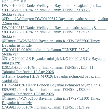
DW00100209
Daniel Wellington
Bayan ikonik bağlantı pemb...
£99.15
£219.00
10% indirimli kullanım TENSET: £89.23
Stokta var
Sale
DW00100517
Daniel Wellington
Bayanlar quadro studio g&uum...
£83.05
£175.00
10% indirimli kullanım TENSET: £74.74
Stokta var
TW2V52500
Timex
Bayanlar üstün izle
£74.99
£110.00
10% indirimli kullanım TENSET: £67.49
Stokta var
X70020L1S
Gc
Bayanlar
mini şık izle
£282.35
£325.00
10% indirimli kullanım TENSET: £254.11
Tahmini Tarafından 12 Aug 2026
HL39-M-0026
Henry London
Bayanlar richmond beyaz altın s...
£89.99
£125.00
10% indirimli kullanım TENSET: £80.99
Tahmini Tarafından 12 Aug 2026
TW2V52100
Timex
Bayanlar üstün izle
£79.99
£100.00
10% indirimli kullanım TENSET: £71.99