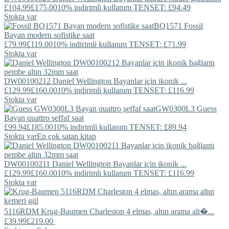
£104.99
£175.00
10% indirimli kullanım TENSET: £94.49
Stokta var
BQ1571
Fossil
Bayan modern sofistike saat
£79.99
£119.00
10% indirimli kullanım TENSET: £71.99
Stokta var
DW00100212
Daniel Wellington
Bayanlar için ikonik ...
£129.99
£160.00
10% indirimli kullanım TENSET: £116.99
Stokta var
GW0300L3
Guess
Bayan quattro şeffaf saat
£99.94
£185.00
10% indirimli kullanım TENSET: £89.94
Stokta var
En çok satan kitap
DW00100211
Daniel Wellington
Bayanlar için ikonik ...
£129.99
£160.00
10% indirimli kullanım TENSET: £116.99
Stokta var
5116RDM
Krug-Baumen
Charleston 4 elmas, altın arama alt�...
£39.99
£219.00