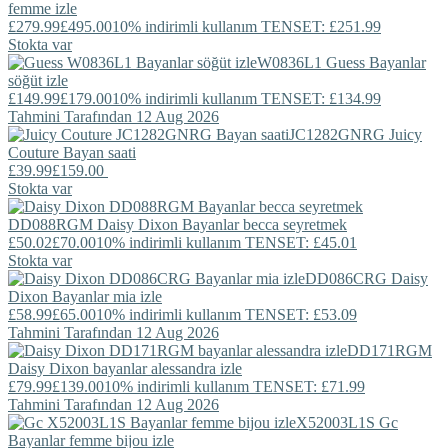
femme izle
£279.99
£495.00
10% indirimli kullanım TENSET: £251.99
Stokta var
W0836L1
Guess
Bayanlar
söğüt izle
£149.99
£179.00
10% indirimli kullanım TENSET: £134.99
Tahmini Tarafından 12 Aug 2026
JC1282GNRG
Juicy
Couture
Bayan saati
£39.99
£159.00
Stokta var
DD088RGM
Daisy Dixon
Bayanlar becca seyretmek
£50.02
£70.00
10% indirimli kullanım TENSET: £45.01
Stokta var
DD086CRG
Daisy
Dixon
Bayanlar mia izle
£58.99
£65.00
10% indirimli kullanım TENSET: £53.09
Tahmini Tarafından 12 Aug 2026
DD171RGM
Daisy Dixon
bayanlar alessandra izle
£79.99
£139.00
10% indirimli kullanım TENSET: £71.99
Tahmini Tarafından 12 Aug 2026
X52003L1S
Gc
Bayanlar femme bijou izle