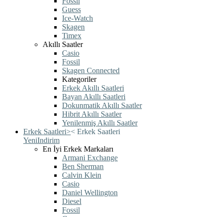
Fossil
Guess
Ice-Watch
Skagen
Timex
Akıllı Saatler
Casio
Fossil
Skagen Connected
Kategoriler
Erkek Akıllı Saatleri
Bayan Akıllı Saatleri
Dokunmatik Akıllı Saatler
Hibrit Akıllı Saatler
Yenilenmiş Akıllı Saatler
Erkek Saatleri
>
<
Erkek Saatleri
Yeni
Indirim
En İyi Erkek Markaları
Armani Exchange
Ben Sherman
Calvin Klein
Casio
Daniel Wellington
Diesel
Fossil