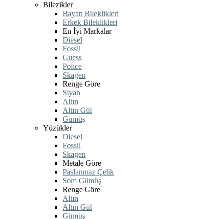
Bilezikler
Bayan Bileklikleri
Erkek Bileklikleri
En İyi Markalar
Diesel
Fossil
Guess
Police
Skagen
Renge Göre
Siyah
Altın
Altın Gül
Gümüş
Yüzükler
Diesel
Fossil
Skagen
Metale Göre
Paslanmaz Çelik
Som Gümüş
Renge Göre
Altın
Altın Gül
Gümüş