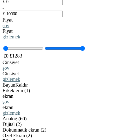
£
-
£
Fiyat
şov
Fiyat
gizlemek
£
0
£
1283
Cinsiyet
şov
Cinsiyet
gizlemek
Bayan
Kaldır
Erkeklerin (1)
ekran
şov
ekran
gizlemek
Analog (60)
Dijital (2)
Dokunmatik ekran (2)
Özel Ekran (2)