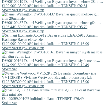
DW00100219
Daniel Wellington
Bayanlar minyon melrose 28mm...
£102.90
£135.00
10% indirimli kullanım TENSET: £92.61
Stokta var
En çok satan kitap
DW00100437
Daniel Wellington
Bayanlar quadro melrose g&uu...
£106.44
£150.00
10% indirimli kullanım TENSET: £95.79
Stokta var
En çok satan kitap
AX5912
Armani
Exchange
Bayan elbise izle
£129.99
£199.00
10% indirimli kullanım TENSET: £116.99
Stokta var
En çok satan kitap
DW00100161
Daniel Wellington
Bayanlar minyon siyah melros...
£124.99
£150.00
10% indirimli kullanım TENSET: £112.49
Stokta var
VV152RSRS
Vivienne Westwood
Bayanlar bloomsbury izle
£128.78
£300.00
10% indirimli kullanım TENSET: £115.90
Stokta var
En çok satan kitap
BQ3502
Fossil
Bayanlar
tillie mini izle
£84.99
£99.00
10% indirimli kullanım TENSET: £76.49
Stokta var