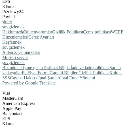
EPS
Klarna
Przelewy24
PayPal
şirket
şov
gizlemek
Hakkımızda
Bülten
yorumlar
Gizlilik Politikası
Çerez politikası
WEEE
Düzenlemeleri
Çerez Ayarları
Keşfetmek
şov
gizlemek
A dan Z ye markaları
Müşteri servisi
şov
gizlemek
Bizimle iletişime geçin
Teslimat Bilgisi
İade ve iade politikası
Şartlar
ve koşullar
Eş Fiyat Formu
Garanti Bilgileri
Gizlilik Politikası
Kalrna
SSS
Cayma Hakkı / İptal Şartları
İptal Etme Yöntemi
Powered by Google Translate
Visa
MasterCard
American Express
Apple Pay
Bancontact
EPS
Klarna