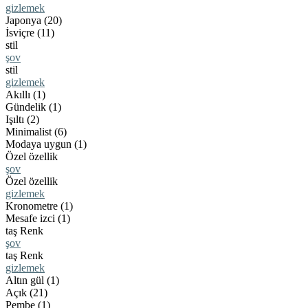
gizlemek
Japonya (20)
İsviçre (11)
stil
şov
stil
gizlemek
Akıllı (1)
Gündelik (1)
Işıltı (2)
Minimalist (6)
Modaya uygun (1)
Özel özellik
şov
Özel özellik
gizlemek
Kronometre (1)
Mesafe izci (1)
taş Renk
şov
taş Renk
gizlemek
Altın gül (1)
Açık (21)
Pembe (1)