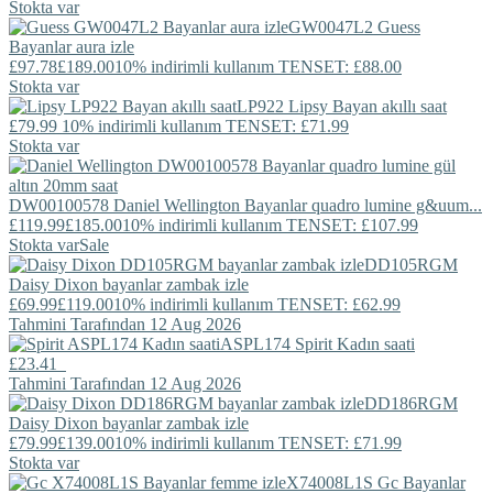
Stokta var
GW0047L2
Guess
Bayanlar aura izle
£97.78
£189.00
10% indirimli kullanım TENSET: £88.00
Stokta var
LP922
Lipsy
Bayan akıllı saat
£79.99
10% indirimli kullanım TENSET: £71.99
Stokta var
DW00100578
Daniel Wellington
Bayanlar quadro lumine g&uum...
£119.99
£185.00
10% indirimli kullanım TENSET: £107.99
Stokta var
Sale
DD105RGM
Daisy Dixon
bayanlar zambak izle
£69.99
£119.00
10% indirimli kullanım TENSET: £62.99
Tahmini Tarafından 12 Aug 2026
ASPL174
Spirit
Kadın saati
£23.41
Tahmini Tarafından 12 Aug 2026
DD186RGM
Daisy Dixon
bayanlar zambak izle
£79.99
£139.00
10% indirimli kullanım TENSET: £71.99
Stokta var
X74008L1S
Gc
Bayanlar