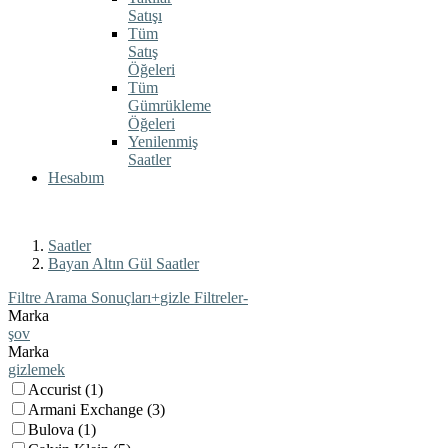
Satışı
Tüm
Satış
Öğeleri
Tüm
Gümrükleme
Öğeleri
Yenilenmiş
Saatler
Hesabım
Saatler
Bayan Altın Gül Saatler
Filtre Arama Sonuçları
+
gizle Filtreler
-
Marka
şov
Marka
gizlemek
Accurist (1)
Armani Exchange (3)
Bulova (1)