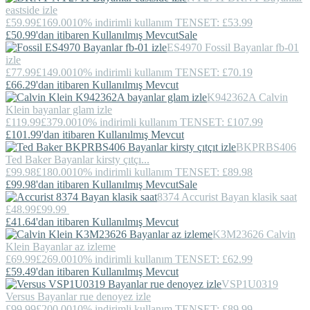
eastside izle
£59.99
£169.00
10% indirimli kullanım TENSET: £53.99
£50.99'dan itibaren Kullanılmış Mevcut
Sale
ES4970
Fossil
Bayanlar fb-01
izle
£77.99
£149.00
10% indirimli kullanım TENSET: £70.19
£66.29'dan itibaren Kullanılmış Mevcut
K942362A
Calvin
Klein
bayanlar glam izle
£119.99
£379.00
10% indirimli kullanım TENSET: £107.99
£101.99'dan itibaren Kullanılmış Mevcut
BKPRBS406
Ted Baker
Bayanlar kirsty çıtçı...
£99.98
£180.00
10% indirimli kullanım TENSET: £89.98
£99.98'dan itibaren Kullanılmış Mevcut
Sale
8374
Accurist
Bayan klasik saat
£48.99
£99.99
£41.64'dan itibaren Kullanılmış Mevcut
K3M23626
Calvin
Klein
Bayanlar az izleme
£69.99
£269.00
10% indirimli kullanım TENSET: £62.99
£59.49'dan itibaren Kullanılmış Mevcut
VSP1U0319
Versus
Bayanlar rue denoyez izle
£99.99
£200.00
10% indirimli kullanım TENSET: £89.99