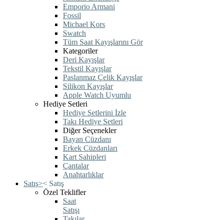
Emporio Armani
Fossil
Michael Kors
Swatch
Tüm Saat Kayışlarını Gör
Kategoriler
Deri Kayışlar
Tekstil Kayışlar
Paslanmaz Çelik Kayışlar
Silikon Kayışlar
Apple Watch Uyumlu
Hediye Setleri
Hediye Setlerini İzle
Takı Hediye Setleri
Diğer Seçenekler
Bayan Cüzdanı
Erkek Cüzdanları
Kart Sahipleri
Çantalar
Anahtarlıklar
Satış
>
<
Satış
Özel Teklifler
Saat
Satışı
Takılar