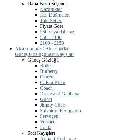
Daha Fazla Seçenek
Nazarlıklar
Kol Düğmeleri
Takı Setleri
Fiyata Göre
£50 veya daha az
£50 - £100
£100 - £150
Aksesuarlar
>
<
Aksesuarlar
Güneş Gözlüğü
Saat Kayışları
Güneş Gözlüğü
Bolle
Burberry
Carrera
Calvin Klein
Coach
Dolce and Gabbana
Gucci
Jimmy Choo
Salvatore Ferragamo
Serengeti
Versace
Prada
Saat Kayışları
Armani Exchange