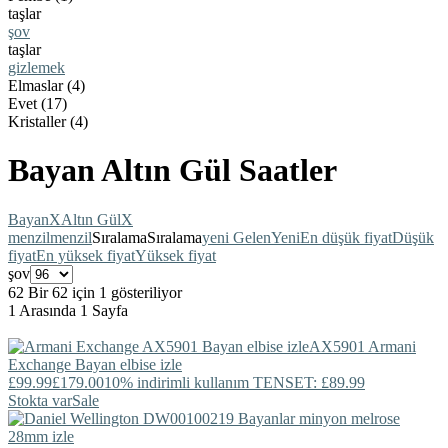
taşlar
şov
taşlar
gizlemek
Elmaslar (4)
Evet (17)
Kristaller (4)
Bayan Altın Gül Saatler
Bayan
X
Altın Gül
X
menzil
menzil
Sıralama
Sıralama
yeni Gelen
Yeni
En düşük fiyat
Düşük
fiyat
En yüksek fiyat
Yüksek fiyat
şov
62 Bir 62 için 1 gösteriliyor
1 Arasında 1 Sayfa
AX5901
Armani
Exchange
Bayan elbise izle
£99.99
£179.00
10% indirimli kullanım TENSET: £89.99
Stokta var
Sale