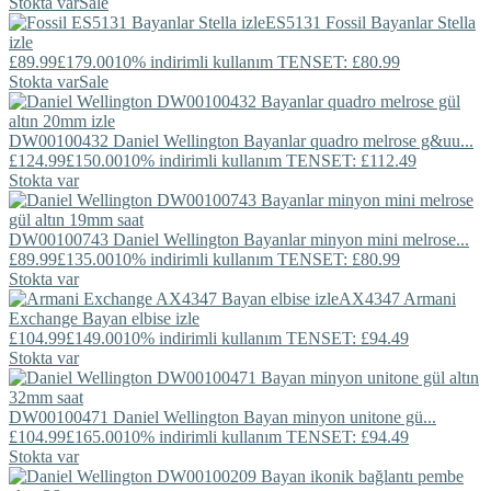
Stokta var
Sale
ES5131
Fossil
Bayanlar Stella
izle
£89.99
£179.00
10% indirimli kullanım TENSET: £80.99
Stokta var
Sale
DW00100432
Daniel Wellington
Bayanlar quadro melrose g&uu...
£124.99
£150.00
10% indirimli kullanım TENSET: £112.49
Stokta var
DW00100743
Daniel Wellington
Bayanlar minyon mini melrose...
£89.99
£135.00
10% indirimli kullanım TENSET: £80.99
Stokta var
AX4347
Armani
Exchange
Bayan elbise izle
£104.99
£149.00
10% indirimli kullanım TENSET: £94.49
Stokta var
DW00100471
Daniel Wellington
Bayan minyon unitone gü...
£104.99
£165.00
10% indirimli kullanım TENSET: £94.49
Stokta var