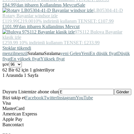
£84.99'dan itibaren Kullanılmış Mevcut
Sale
LB05304-41-D
Rotary
Bayanlar windsor izle
£119.99
£219.00
10% indirimli kullanım TENSET: £107.99
£101.99'dan itibaren Kullanılmış Mevcut
97S112
Bulova
Bayanlar
klasik izle
£259.99
10% indirimli kullanım TENSET: £233.99
Stoklar tükendi
menzil
menzil
Sıralama
Sıralama
yeni Gelen
Yeni
En düşük fiyat
Düşük
fiyat
En yüksek fiyat
Yüksek fiyat
şov
62 Bir 62 için 1 gösteriliyor
1 Arasında 1 Sayfa
Duyuru Listemize abone olun
Bizi takip et
Facebook
Twitter
Instagram
YouTube
Visa
MasterCard
American Express
Apple Pay
Bancontact