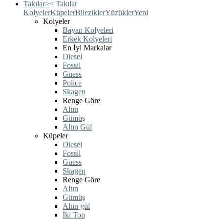
Takılar
>
<
Takılar
Kolyeler
Küpeler
Bilezikler
Yüzükler
Yeni
Kolyeler
Bayan Kolyeleri
Erkek Kolyeleri
En İyi Markalar
Diesel
Fossil
Guess
Police
Skagen
Renge Göre
Altın
Gümüş
Altın Gül
Küpeler
Diesel
Fossil
Guess
Skagen
Renge Göre
Altın
Gümüş
Altın gül
İki Ton