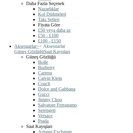
Daha Fazla Seçenek
Nazarlıklar
Kol Düğmeleri
Takı Setleri
Fiyata Göre
£50 veya daha az
£50 - £100
£100 - £150
Aksesuarlar
>
<
Aksesuarlar
Güneş Gözlüğü
Saat Kayışları
Güneş Gözlüğü
Bolle
Burberry
Carrera
Calvin Klein
Coach
Dolce and Gabbana
Gucci
Jimmy Choo
Salvatore Ferragamo
Serengeti
Versace
Prada
Saat Kayışları
Armani Exchange