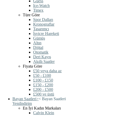
Guess
Ice-Watch
Timex
Türe Göre
Spor Dalları
Kronograflar
Tasarımcı
İsviçre Hareketi
Gümüş
Altın
Dijital
Otomatik
Deri Kayış
Akıllı Saatler
Fiyata Göre
£50 veya daha az
£50 - £100
£100 - £150
£150 - £200
£200 - £500
£500 ve üstü
Bayan Saatleri
>
<
Bayan Saatleri
Yeni
Indirim
En İyi Kadın Markaları
Calvin Klein