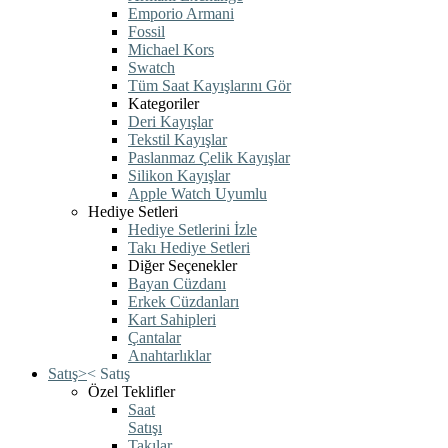
Emporio Armani
Fossil
Michael Kors
Swatch
Tüm Saat Kayışlarını Gör
Kategoriler
Deri Kayışlar
Tekstil Kayışlar
Paslanmaz Çelik Kayışlar
Silikon Kayışlar
Apple Watch Uyumlu
Hediye Setleri
Hediye Setlerini İzle
Takı Hediye Setleri
Diğer Seçenekler
Bayan Cüzdanı
Erkek Cüzdanları
Kart Sahipleri
Çantalar
Anahtarlıklar
Satış
>
<
Satış
Özel Teklifler
Saat
Satışı
Takılar