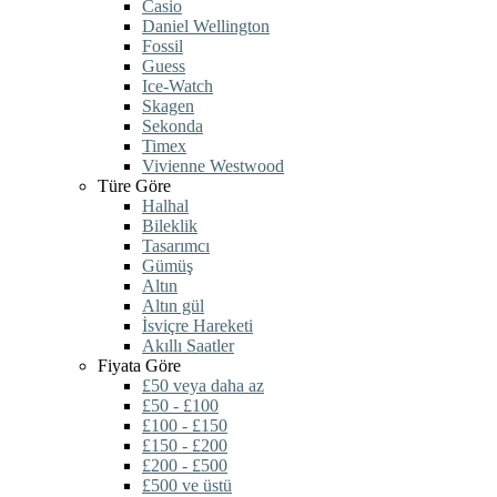
Casio
Daniel Wellington
Fossil
Guess
Ice-Watch
Skagen
Sekonda
Timex
Vivienne Westwood
Türe Göre
Halhal
Bileklik
Tasarımcı
Gümüş
Altın
Altın gül
İsviçre Hareketi
Akıllı Saatler
Fiyata Göre
£50 veya daha az
£50 - £100
£100 - £150
£150 - £200
£200 - £500
£500 ve üstü