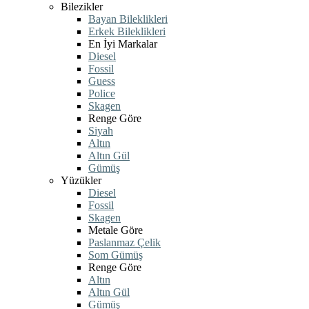
Bilezikler
Bayan Bileklikleri
Erkek Bileklikleri
En İyi Markalar
Diesel
Fossil
Guess
Police
Skagen
Renge Göre
Siyah
Altın
Altın Gül
Gümüş
Yüzükler
Diesel
Fossil
Skagen
Metale Göre
Paslanmaz Çelik
Som Gümüş
Renge Göre
Altın
Altın Gül
Gümüş