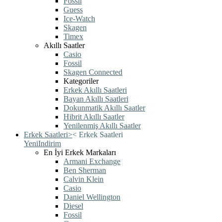
Fossil
Guess
Ice-Watch
Skagen
Timex
Akıllı Saatler
Casio
Fossil
Skagen Connected
Kategoriler
Erkek Akıllı Saatleri
Bayan Akıllı Saatleri
Dokunmatik Akıllı Saatler
Hibrit Akıllı Saatler
Yenilenmiş Akıllı Saatler
Erkek Saatleri
>
<
Erkek Saatleri
Yeni
Indirim
En İyi Erkek Markaları
Armani Exchange
Ben Sherman
Calvin Klein
Casio
Daniel Wellington
Diesel
Fossil