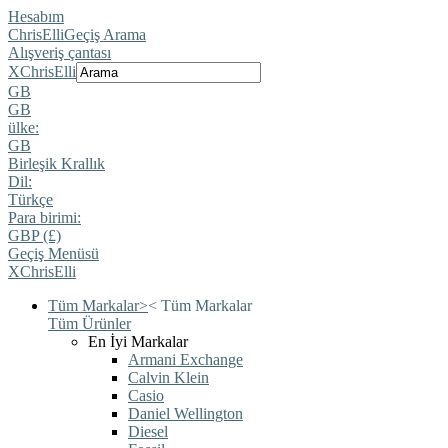
Hesabım
ChrisElli
Geçiş Arama
Alışveriş çantası
X
ChrisElli
GB
GB
ülke:
GB
Birleşik Krallık
Dil:
Türkçe
Para birimi:
GBP (£)
Geçiş Menüsü
X
ChrisElli
Tüm Markalar
>
<
Tüm Markalar
Tüm Ürünler
En İyi Markalar
Armani Exchange
Calvin Klein
Casio
Daniel Wellington
Diesel