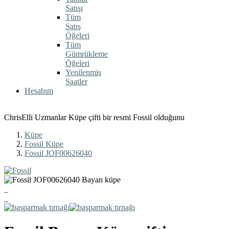
Satışı
Tüm
Satış
Öğeleri
Tüm
Gümrükleme
Öğeleri
Yenilenmiş
Saatler
Hesabım
ChrisElli Uzmanlar Küpe çifti bir resmi Fossil olduğunu
Küpe
Fossil Küpe
Fossil JOF00626040