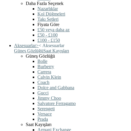
Daha Fazla Seçenek
Nazarlıklar
Kol Düğmeleri
Takı Setleri
Fiyata Göre
£50 veya daha az
£50 - £100
£100 - £150
Aksesuarlar
>
<
Aksesuarlar
Güneş Gözlüğü
Saat Kayışları
Güneş Gözlüğü
Bolle
Burberry
Carrera
Calvin Klein
Coach
Dolce and Gabbana
Gucci
Jimmy Choo
Salvatore Ferragamo
Serengeti
Versace
Prada
Saat Kayışları
Armani Exchange