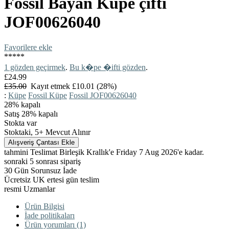
Fossil
Bayan Küpe çifti
JOF00626040
Favorilere ekle
*
*
*
*
*
1 gözden geçirmek
.
Bu k�pe �ifti gözden
.
£24.99
£35.00
Kayıt etmek £10.01 (28%)
:
Küpe
Fossil Küpe
Fossil JOF00626040
28%
kapalı
Satış 28% kapalı
Stokta var
Stoktaki, 5+ Mevcut Alınır
tahmini Teslimat Birleşik Krallık'e Friday 7 Aug 2026'e kadar.
sonraki 5 sonrası sipariş
30 Gün Sorunsuz İade
Ücretsiz UK ertesi gün teslim
resmi Uzmanlar
Ürün Bilgisi
İade politikaları
Ürün yorumları (1)