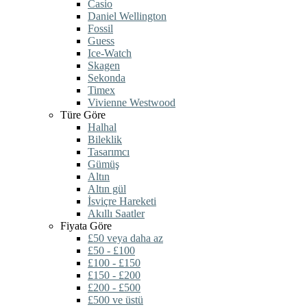
Casio
Daniel Wellington
Fossil
Guess
Ice-Watch
Skagen
Sekonda
Timex
Vivienne Westwood
Türe Göre
Halhal
Bileklik
Tasarımcı
Gümüş
Altın
Altın gül
İsviçre Hareketi
Akıllı Saatler
Fiyata Göre
£50 veya daha az
£50 - £100
£100 - £150
£150 - £200
£200 - £500
£500 ve üstü