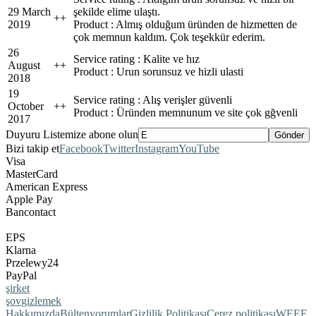
29 March
şekilde elime ulaştı.
+
+
2019
Product : Almış olduğum üründen de hizmetten de
çok memnun kaldım. Çok teşekkür ederim.
26
Service rating : Kalite ve hız
August
+
+
Product : Urun sorunsuz ve hizli ulasti
2018
19
Service rating : Alış verişler güvenli
October
+
+
Product : Üründen memnunum ve site çok gğvenli
2017
Duyuru Listemize abone olun
Bizi takip et
Facebook
Twitter
Instagram
YouTube
Visa
MasterCard
American Express
Apple Pay
Bancontact
EPS
Klarna
Przelewy24
PayPal
şirket
şov
gizlemek
Hakkımızda
Bülten
yorumlar
Gizlilik Politikası
Çerez politikası
WEEE