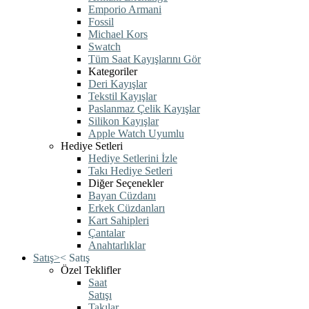
Emporio Armani
Fossil
Michael Kors
Swatch
Tüm Saat Kayışlarını Gör
Kategoriler
Deri Kayışlar
Tekstil Kayışlar
Paslanmaz Çelik Kayışlar
Silikon Kayışlar
Apple Watch Uyumlu
Hediye Setleri
Hediye Setlerini İzle
Takı Hediye Setleri
Diğer Seçenekler
Bayan Cüzdanı
Erkek Cüzdanları
Kart Sahipleri
Çantalar
Anahtarlıklar
Satış
>
<
Satış
Özel Teklifler
Saat
Satışı
Takılar