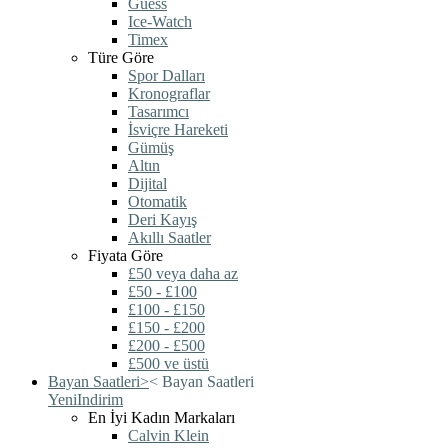
Guess
Ice-Watch
Timex
Türe Göre
Spor Dalları
Kronograflar
Tasarımcı
İsviçre Hareketi
Gümüş
Altın
Dijital
Otomatik
Deri Kayış
Akıllı Saatler
Fiyata Göre
£50 veya daha az
£50 - £100
£100 - £150
£150 - £200
£200 - £500
£500 ve üstü
Bayan Saatleri
>
<
Bayan Saatleri
Yeni
Indirim
En İyi Kadın Markaları
Calvin Klein