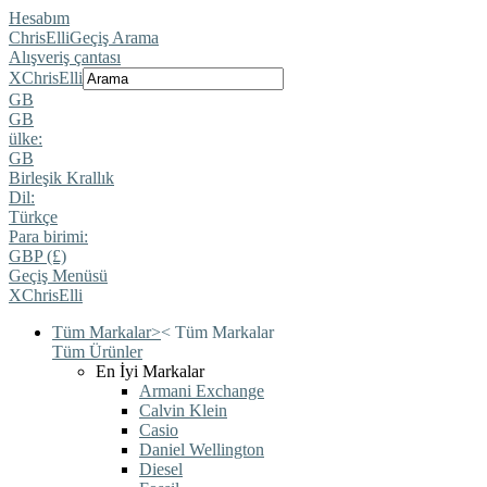
Hesabım
ChrisElli
Geçiş Arama
Alışveriş çantası
X
ChrisElli
GB
GB
ülke:
GB
Birleşik Krallık
Dil:
Türkçe
Para birimi:
GBP (£)
Geçiş Menüsü
X
ChrisElli
Tüm Markalar
>
<
Tüm Markalar
Tüm Ürünler
En İyi Markalar
Armani Exchange
Calvin Klein
Casio
Daniel Wellington
Diesel