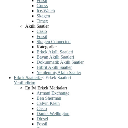
Fossil
Guess
Ice-Watch
Skagen
Timex
Akıllı Saatler
Casio
Fossil
Skagen Connected
Kategoriler
Erkek Akıllı Saatleri
Bayan Akıllı Saatleri
Dokunmatik Akıllı Saatler
Hibrit Akıllı Saatler
Yenilenmiş Akıllı Saatler
Erkek Saatleri
>
<
Erkek Saatleri
Yeni
Indirim
En İyi Erkek Markaları
Armani Exchange
Ben Sherman
Calvin Klein
Casio
Daniel Wellington
Diesel
Fossil