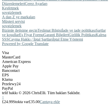
Düzenlemeleri
Çerez Ayarları
Keşfetmek
şov
gizlemek
A dan Z ye markaları
Müşteri servisi
şov
gizlemek
Bizimle iletişime geçin
Teslimat Bilgisi
İade ve iade politikası
Şartlar
ve koşullar
Eş Fiyat Formu
Garanti Bilgileri
Gizlilik Politikası
Kalrna
SSS
Cayma Hakkı / İptal Şartları
İptal Etme Yöntemi
Powered by Google Translate
Visa
MasterCard
American Express
Apple Pay
Bancontact
EPS
Klarna
Przelewy24
PayPal
telif hakkı © 2026 ChrisElli. Tüm hakları Saklıdır.
↑
£24.99
Stokta var
£35.00
Çantaya ekle