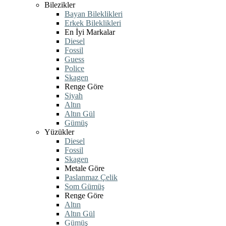
Bilezikler
Bayan Bileklikleri
Erkek Bileklikleri
En İyi Markalar
Diesel
Fossil
Guess
Police
Skagen
Renge Göre
Siyah
Altın
Altın Gül
Gümüş
Yüzükler
Diesel
Fossil
Skagen
Metale Göre
Paslanmaz Çelik
Som Gümüş
Renge Göre
Altın
Altın Gül
Gümüş