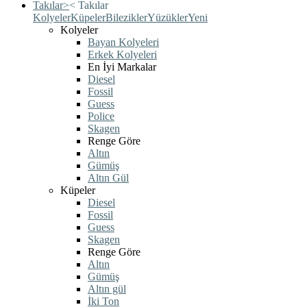
Takılar
>
<
Takılar
Kolyeler
Küpeler
Bilezikler
Yüzükler
Yeni
Kolyeler
Bayan Kolyeleri
Erkek Kolyeleri
En İyi Markalar
Diesel
Fossil
Guess
Police
Skagen
Renge Göre
Altın
Gümüş
Altın Gül
Küpeler
Diesel
Fossil
Guess
Skagen
Renge Göre
Altın
Gümüş
Altın gül
İki Ton