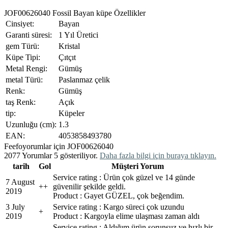
JOF00626040 Fossil Bayan küpe Özellikler
Cinsiyet:
Bayan
Garanti süresi:
1 Yıl Üretici
gem Türü:
Kristal
Küpe Tipi:
Çıtçıt
Metal Rengi:
Gümüş
metal Türü:
Paslanmaz çelik
Renk:
Gümüş
taş Renk:
Açık
tip:
Küpeler
Uzunluğu (cm):
1.3
EAN:
4053858493780
Feefo
yorumlar için JOF00626040
2077 Yorumlar 5 gösteriliyor.
Daha fazla bilgi için buraya tıklayın.
tarih
Gol
Müşteri Yorum
Service rating : Ürün çok güzel ve 14 günde
7 August
+
+
güvenilir şekilde geldi.
2019
Product : Gayet GÜZEL, çok beğendim.
3 July
Service rating : Kargo süreci çok uzundu
+
2019
Product : Kargoyla elime ulaşması zaman aldı
Service rating : Aldığım ürün sorunsuz ve hızlı bir