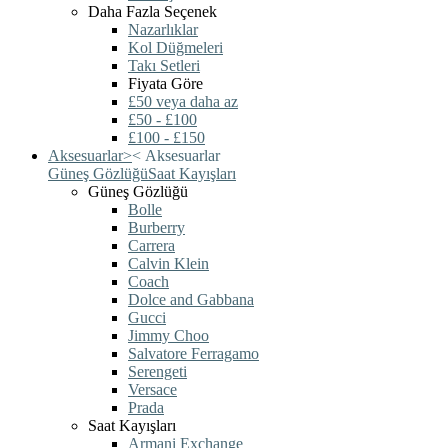
Daha Fazla Seçenek
Nazarlıklar
Kol Düğmeleri
Takı Setleri
Fiyata Göre
£50 veya daha az
£50 - £100
£100 - £150
Aksesuarlar
>
<
Aksesuarlar
Güneş Gözlüğü
Saat Kayışları
Güneş Gözlüğü
Bolle
Burberry
Carrera
Calvin Klein
Coach
Dolce and Gabbana
Gucci
Jimmy Choo
Salvatore Ferragamo
Serengeti
Versace
Prada
Saat Kayışları
Armani Exchange