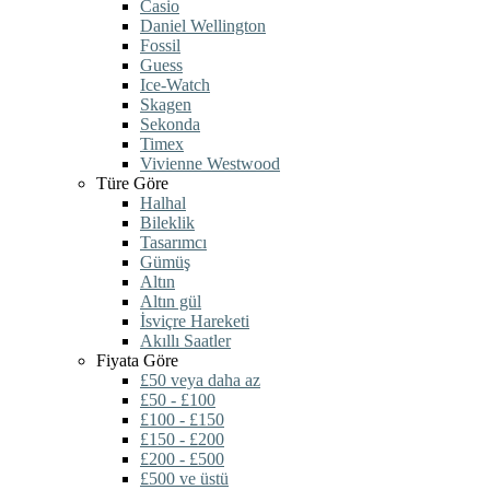
Casio
Daniel Wellington
Fossil
Guess
Ice-Watch
Skagen
Sekonda
Timex
Vivienne Westwood
Türe Göre
Halhal
Bileklik
Tasarımcı
Gümüş
Altın
Altın gül
İsviçre Hareketi
Akıllı Saatler
Fiyata Göre
£50 veya daha az
£50 - £100
£100 - £150
£150 - £200
£200 - £500
£500 ve üstü