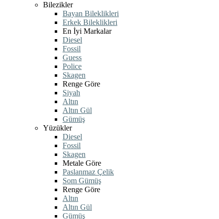
Bilezikler
Bayan Bileklikleri
Erkek Bileklikleri
En İyi Markalar
Diesel
Fossil
Guess
Police
Skagen
Renge Göre
Siyah
Altın
Altın Gül
Gümüş
Yüzükler
Diesel
Fossil
Skagen
Metale Göre
Paslanmaz Çelik
Som Gümüş
Renge Göre
Altın
Altın Gül
Gümüş