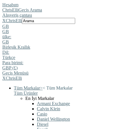
Hesabım
ChrisElli
Geçiş Arama
Alışveriş çantası
X
ChrisElli
GB
GB
ülke:
GB
Birleşik Krallık
Dil:
Türkçe
Para birimi:
GBP (£)
Geçiş Menüsü
X
ChrisElli
Tüm Markalar
>
<
Tüm Markalar
Tüm Ürünler
En İyi Markalar
Armani Exchange
Calvin Klein
Casio
Daniel Wellington
Diesel