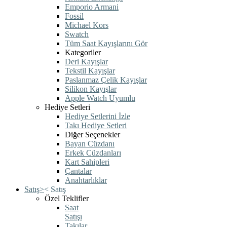
Emporio Armani
Fossil
Michael Kors
Swatch
Tüm Saat Kayışlarını Gör
Kategoriler
Deri Kayışlar
Tekstil Kayışlar
Paslanmaz Çelik Kayışlar
Silikon Kayışlar
Apple Watch Uyumlu
Hediye Setleri
Hediye Setlerini İzle
Takı Hediye Setleri
Diğer Seçenekler
Bayan Cüzdanı
Erkek Cüzdanları
Kart Sahipleri
Çantalar
Anahtarlıklar
Satış
>
<
Satış
Özel Teklifler
Saat
Satışı
Takılar