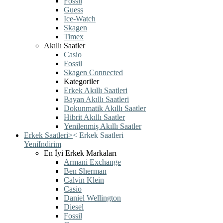
Fossil
Guess
Ice-Watch
Skagen
Timex
Akıllı Saatler
Casio
Fossil
Skagen Connected
Kategoriler
Erkek Akıllı Saatleri
Bayan Akıllı Saatleri
Dokunmatik Akıllı Saatler
Hibrit Akıllı Saatler
Yenilenmiş Akıllı Saatler
Erkek Saatleri
>
<
Erkek Saatleri
Yeni
Indirim
En İyi Erkek Markaları
Armani Exchange
Ben Sherman
Calvin Klein
Casio
Daniel Wellington
Diesel
Fossil