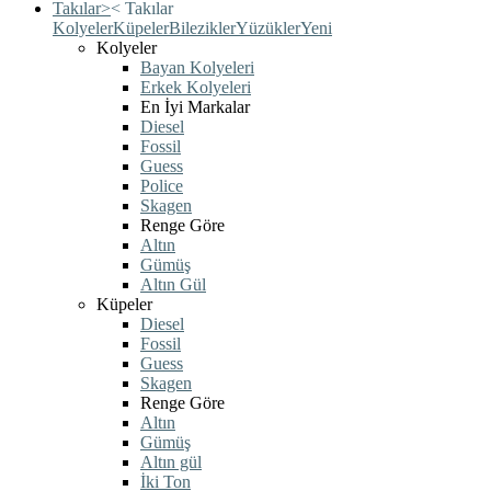
Takılar
>
<
Takılar
Kolyeler
Küpeler
Bilezikler
Yüzükler
Yeni
Kolyeler
Bayan Kolyeleri
Erkek Kolyeleri
En İyi Markalar
Diesel
Fossil
Guess
Police
Skagen
Renge Göre
Altın
Gümüş
Altın Gül
Küpeler
Diesel
Fossil
Guess
Skagen
Renge Göre
Altın
Gümüş
Altın gül
İki Ton