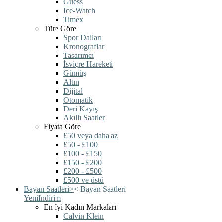
Guess
Ice-Watch
Timex
Türe Göre
Spor Dalları
Kronograflar
Tasarımcı
İsviçre Hareketi
Gümüş
Altın
Dijital
Otomatik
Deri Kayış
Akıllı Saatler
Fiyata Göre
£50 veya daha az
£50 - £100
£100 - £150
£150 - £200
£200 - £500
£500 ve üstü
Bayan Saatleri
>
<
Bayan Saatleri
Yeni
Indirim
En İyi Kadın Markaları
Calvin Klein