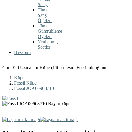
Satışı
Tüm
Satış
Öğeleri
Tüm
Gümrükleme
Öğeleri
Yenilenmiş
Saatler
Hesabım
ChrisElli Uzmanlar Küpe çifti bir resmi Fossil olduğunu
Küpe
Fossil Küpe
Fossil JOA00908710