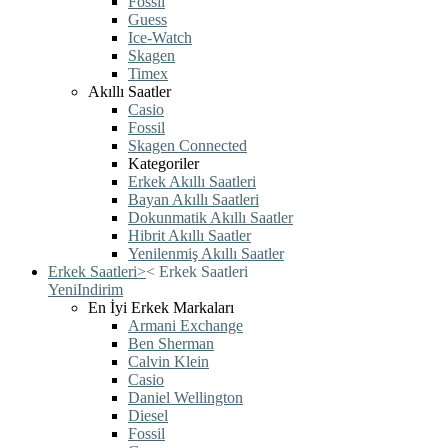
Fossil
Guess
Ice-Watch
Skagen
Timex
Akıllı Saatler
Casio
Fossil
Skagen Connected
Kategoriler
Erkek Akıllı Saatleri
Bayan Akıllı Saatleri
Dokunmatik Akıllı Saatler
Hibrit Akıllı Saatler
Yenilenmiş Akıllı Saatler
Erkek Saatleri
>
<
Erkek Saatleri
Yeni
Indirim
En İyi Erkek Markaları
Armani Exchange
Ben Sherman
Calvin Klein
Casio
Daniel Wellington
Diesel
Fossil