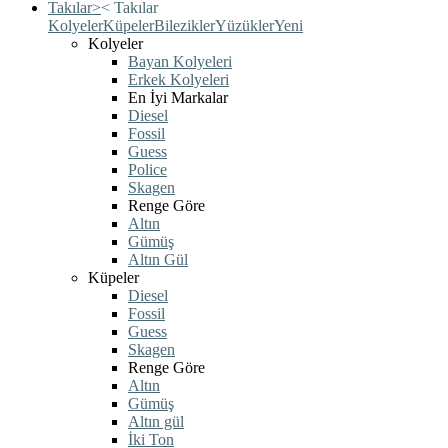
Takılar
>
<
Takılar
Kolyeler
Küpeler
Bilezikler
Yüzükler
Yeni
Kolyeler
Bayan Kolyeleri
Erkek Kolyeleri
En İyi Markalar
Diesel
Fossil
Guess
Police
Skagen
Renge Göre
Altın
Gümüş
Altın Gül
Küpeler
Diesel
Fossil
Guess
Skagen
Renge Göre
Altın
Gümüş
Altın gül
İki Ton