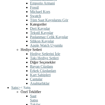
Emporio Armani
Fossil
Michael Kors
Swatch
Tüm Saat Kayışlarını Gör
Kategoriler
Deri Kayışlar
Tekstil Kayışlar
Paslanmaz Çelik Kayışlar
Silikon Kayışlar
Apple Watch Uyumlu
Hediye Setleri
Hediye Setlerini İzle
Takı Hediye Setleri
Diğer Seçenekler
Bayan Cüzdanı
Erkek Cüzdanları
Kart Sahipleri
Çantalar
Anahtarlıklar
Satış
>
<
Satış
Özel Teklifler
Saat
Satışı
Takılar