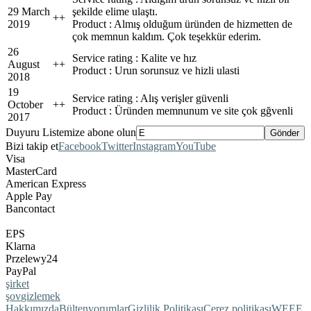
29 March
şekilde elime ulaştı.
+
+
2019
Product : Almış olduğum üründen de hizmetten de
çok memnun kaldım. Çok teşekkür ederim.
26
Service rating : Kalite ve hız
August
+
+
Product : Urun sorunsuz ve hizli ulasti
2018
19
Service rating : Alış verişler güvenli
October
+
+
Product : Üründen memnunum ve site çok gğvenli
2017
Duyuru Listemize abone olun
Bizi takip et
Facebook
Twitter
Instagram
YouTube
Visa
MasterCard
American Express
Apple Pay
Bancontact
EPS
Klarna
Przelewy24
PayPal
şirket
şov
gizlemek
Hakkımızda
Bülten
yorumlar
Gizlilik Politikası
Çerez politikası
WEEE