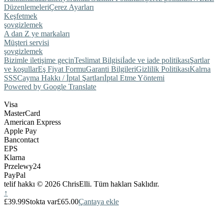
Düzenlemeleri
Çerez Ayarları
Keşfetmek
şov
gizlemek
A dan Z ye markaları
Müşteri servisi
şov
gizlemek
Bizimle iletişime geçin
Teslimat Bilgisi
İade ve iade politikası
Şartlar
ve koşullar
Eş Fiyat Formu
Garanti Bilgileri
Gizlilik Politikası
Kalrna
SSS
Cayma Hakkı / İptal Şartları
İptal Etme Yöntemi
Powered by Google Translate
Visa
MasterCard
American Express
Apple Pay
Bancontact
EPS
Klarna
Przelewy24
PayPal
telif hakkı © 2026 ChrisElli. Tüm hakları Saklıdır.
↑
£39.99
Stokta var
£65.00
Çantaya ekle