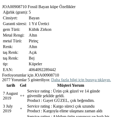
JOA00908710 Fossil Bayan küpe Özellikler
Ağırlık (gram):
5
Cinsiyet:
Bayan
Garanti süresi:
1 Yıl Üretici
gem Türü:
Kübik Zirkon
Metal Rengi:
Altın
metal Türü:
Pirinç
Renk:
Altın
taş Renk:
Açık
taş Renk:
Bej
tip:
Küpeler
EAN:
4064092289442
Feefo
yorumlar için JOA00908710
2077 Yorumlar 5 gösteriliyor.
Daha fazla bilgi için buraya tıklayın.
tarih
Gol
Müşteri Yorum
Service rating : Ürün çok güzel ve 14 günde
7 August
+
+
güvenilir şekilde geldi.
2019
Product : Gayet GÜZEL, çok beğendim.
3 July
Service rating : Kargo süreci çok uzundu
+
2019
Product : Kargoyla elime ulaşması zaman aldı
Service rating : Aldığım ürün sorunsuz ve hızlı bir