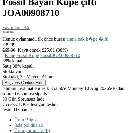
Fossil
Bayan Küpe çifti
JOA00908710
Favorilere ekle
*
*
*
*
*
Henüz oylanmadı, ilk önce burası
arana bak k�pe �ifti.
£39.99
£65.00
Kayıt etmek £25.01 (38%)
:
Küpe
Fossil Küpe
Fossil JOA00908710
38%
kapalı
Satış 38% kapalı
Stokta var
Stoktaki, 5+ Mevcut Alınır
tahmini Teslimat Birleşik Krallık'e Monday 10 Aug 2026'e kadar.
sonraki 6 sonrası sipariş
30 Gün Sorunsuz İade
Ücretsiz UK ertesi gün teslim
resmi Uzmanlar
Ürün Bilgisi
İade politikaları
Ürün yorumları (0)