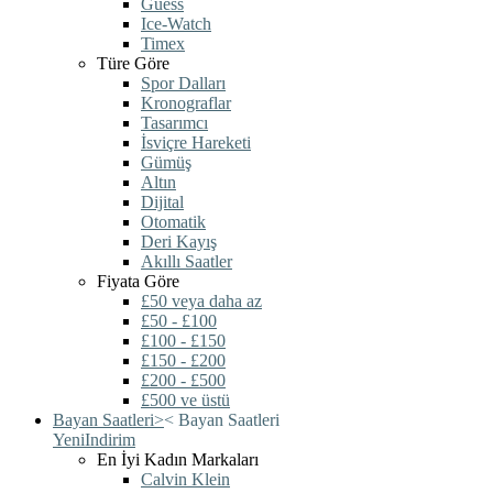
Guess
Ice-Watch
Timex
Türe Göre
Spor Dalları
Kronograflar
Tasarımcı
İsviçre Hareketi
Gümüş
Altın
Dijital
Otomatik
Deri Kayış
Akıllı Saatler
Fiyata Göre
£50 veya daha az
£50 - £100
£100 - £150
£150 - £200
£200 - £500
£500 ve üstü
Bayan Saatleri
>
<
Bayan Saatleri
Yeni
Indirim
En İyi Kadın Markaları
Calvin Klein