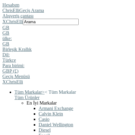
Hesabım
ChrisElli
Geçiş Arama
Alışveriş çantası
X
ChrisElli
GB
GB
ülke:
GB
Birleşik Krallık
Dil:
Türkçe
Para birimi:
GBP (£)
Geçiş Menüsü
X
ChrisElli
Tüm Markalar
>
<
Tüm Markalar
Tüm Ürünler
En İyi Markalar
Armani Exchange
Calvin Klein
Casio
Daniel Wellington
Diesel