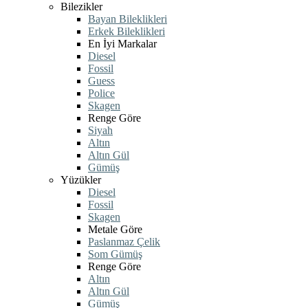
Bilezikler
Bayan Bileklikleri
Erkek Bileklikleri
En İyi Markalar
Diesel
Fossil
Guess
Police
Skagen
Renge Göre
Siyah
Altın
Altın Gül
Gümüş
Yüzükler
Diesel
Fossil
Skagen
Metale Göre
Paslanmaz Çelik
Som Gümüş
Renge Göre
Altın
Altın Gül
Gümüş