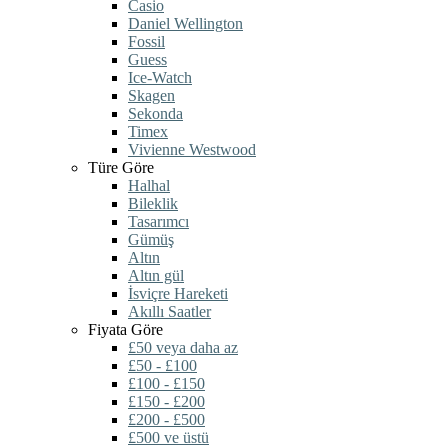
Casio
Daniel Wellington
Fossil
Guess
Ice-Watch
Skagen
Sekonda
Timex
Vivienne Westwood
Türe Göre
Halhal
Bileklik
Tasarımcı
Gümüş
Altın
Altın gül
İsviçre Hareketi
Akıllı Saatler
Fiyata Göre
£50 veya daha az
£50 - £100
£100 - £150
£150 - £200
£200 - £500
£500 ve üstü