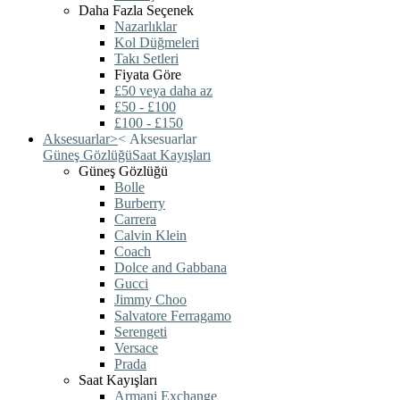
Daha Fazla Seçenek
Nazarlıklar
Kol Düğmeleri
Takı Setleri
Fiyata Göre
£50 veya daha az
£50 - £100
£100 - £150
Aksesuarlar
>
<
Aksesuarlar
Güneş Gözlüğü
Saat Kayışları
Güneş Gözlüğü
Bolle
Burberry
Carrera
Calvin Klein
Coach
Dolce and Gabbana
Gucci
Jimmy Choo
Salvatore Ferragamo
Serengeti
Versace
Prada
Saat Kayışları
Armani Exchange