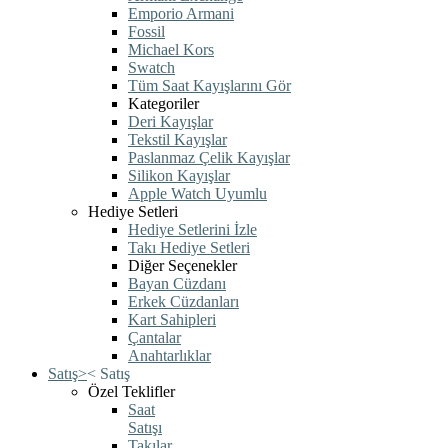
Emporio Armani
Fossil
Michael Kors
Swatch
Tüm Saat Kayışlarını Gör
Kategoriler
Deri Kayışlar
Tekstil Kayışlar
Paslanmaz Çelik Kayışlar
Silikon Kayışlar
Apple Watch Uyumlu
Hediye Setleri
Hediye Setlerini İzle
Takı Hediye Setleri
Diğer Seçenekler
Bayan Cüzdanı
Erkek Cüzdanları
Kart Sahipleri
Çantalar
Anahtarlıklar
Satış
>
<
Satış
Özel Teklifler
Saat
Satışı
Takılar