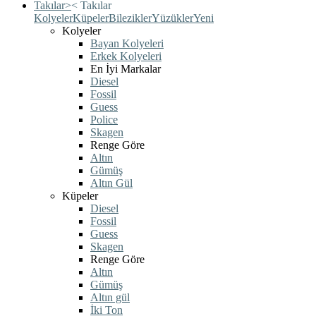
Takılar
>
<
Takılar
Kolyeler
Küpeler
Bilezikler
Yüzükler
Yeni
Kolyeler
Bayan Kolyeleri
Erkek Kolyeleri
En İyi Markalar
Diesel
Fossil
Guess
Police
Skagen
Renge Göre
Altın
Gümüş
Altın Gül
Küpeler
Diesel
Fossil
Guess
Skagen
Renge Göre
Altın
Gümüş
Altın gül
İki Ton