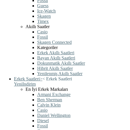
Fossil
Guess
Ice-Watch
Skagen
Timex
Akıllı Saatler
Casio
Fossil
Skagen Connected
Kategoriler
Erkek Akıllı Saatleri
Bayan Akıllı Saatleri
Dokunmatik Akıllı Saatler
Hibrit Akıllı Saatler
Yenilenmiş Akıllı Saatler
Erkek Saatleri
>
<
Erkek Saatleri
Yeni
Indirim
En İyi Erkek Markaları
Armani Exchange
Ben Sherman
Calvin Klein
Casio
Daniel Wellington
Diesel
Fossil