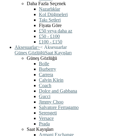
Daha Fazla Seçenek
Nazarlıklar
Kol Düğmeleri
Takı Setleri
Fiyata Göre
£50 veya daha az
£50 - £100
£100 - £150
Aksesuarlar
>
<
Aksesuarlar
Güneş Gözlüğü
Saat Kayışları
Güneş Gözlüğü
Bolle
Burberry
Carrera
Calvin Klein
Coach
Dolce and Gabbana
Gucci
Jimmy Choo
Salvatore Ferragamo
Serengeti
Versace
Prada
Saat Kayışları
Armani Exchange