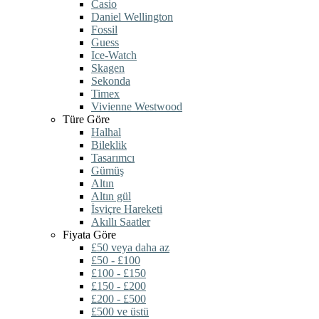
Casio
Daniel Wellington
Fossil
Guess
Ice-Watch
Skagen
Sekonda
Timex
Vivienne Westwood
Türe Göre
Halhal
Bileklik
Tasarımcı
Gümüş
Altın
Altın gül
İsviçre Hareketi
Akıllı Saatler
Fiyata Göre
£50 veya daha az
£50 - £100
£100 - £150
£150 - £200
£200 - £500
£500 ve üstü