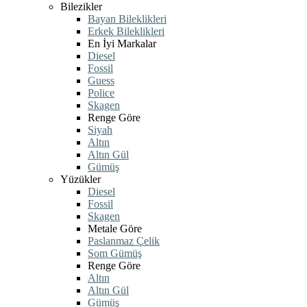
Bilezikler
Bayan Bileklikleri
Erkek Bileklikleri
En İyi Markalar
Diesel
Fossil
Guess
Police
Skagen
Renge Göre
Siyah
Altın
Altın Gül
Gümüş
Yüzükler
Diesel
Fossil
Skagen
Metale Göre
Paslanmaz Çelik
Som Gümüş
Renge Göre
Altın
Altın Gül
Gümüş