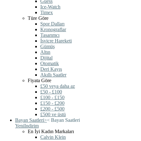
Guess
Ice-Watch
Timex
Türe Göre
Spor Dalları
Kronograflar
Tasarımcı
İsviçre Hareketi
Gümüş
Altın
Dijital
Otomatik
Deri Kayış
Akıllı Saatler
Fiyata Göre
£50 veya daha az
£50 - £100
£100 - £150
£150 - £200
£200 - £500
£500 ve üstü
Bayan Saatleri
>
<
Bayan Saatleri
Yeni
Indirim
En İyi Kadın Markaları
Calvin Klein