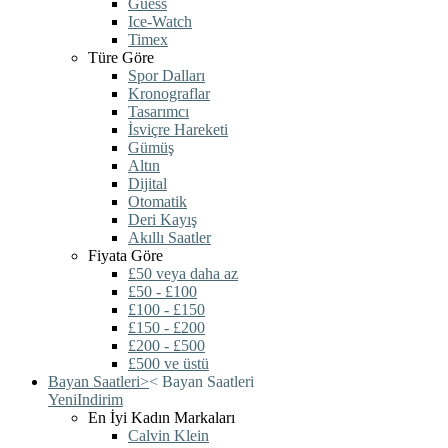
Guess
Ice-Watch
Timex
Türe Göre
Spor Dalları
Kronograflar
Tasarımcı
İsviçre Hareketi
Gümüş
Altın
Dijital
Otomatik
Deri Kayış
Akıllı Saatler
Fiyata Göre
£50 veya daha az
£50 - £100
£100 - £150
£150 - £200
£200 - £500
£500 ve üstü
Bayan Saatleri
>
<
Bayan Saatleri
Yeni
Indirim
En İyi Kadın Markaları
Calvin Klein