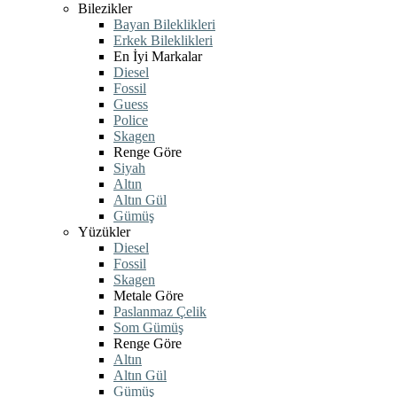
Bilezikler
Bayan Bileklikleri
Erkek Bileklikleri
En İyi Markalar
Diesel
Fossil
Guess
Police
Skagen
Renge Göre
Siyah
Altın
Altın Gül
Gümüş
Yüzükler
Diesel
Fossil
Skagen
Metale Göre
Paslanmaz Çelik
Som Gümüş
Renge Göre
Altın
Altın Gül
Gümüş