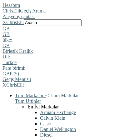
Hesabım
ChrisElli
Geçiş Arama
Alışveriş çantası
X
ChrisElli
GB
GB
ülke:
GB
Birleşik Krallık
Dil:
Türkçe
Para birimi:
GBP (£)
Geçiş Menüsü
X
ChrisElli
Tüm Markalar
>
<
Tüm Markalar
Tüm Ürünler
En İyi Markalar
Armani Exchange
Calvin Klein
Casio
Daniel Wellington
Diesel