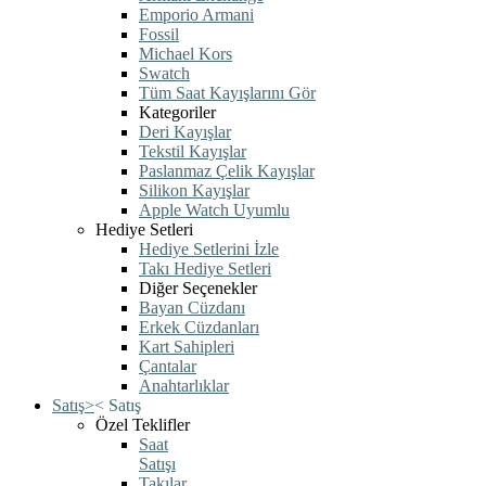
Emporio Armani
Fossil
Michael Kors
Swatch
Tüm Saat Kayışlarını Gör
Kategoriler
Deri Kayışlar
Tekstil Kayışlar
Paslanmaz Çelik Kayışlar
Silikon Kayışlar
Apple Watch Uyumlu
Hediye Setleri
Hediye Setlerini İzle
Takı Hediye Setleri
Diğer Seçenekler
Bayan Cüzdanı
Erkek Cüzdanları
Kart Sahipleri
Çantalar
Anahtarlıklar
Satış
>
<
Satış
Özel Teklifler
Saat
Satışı
Takılar