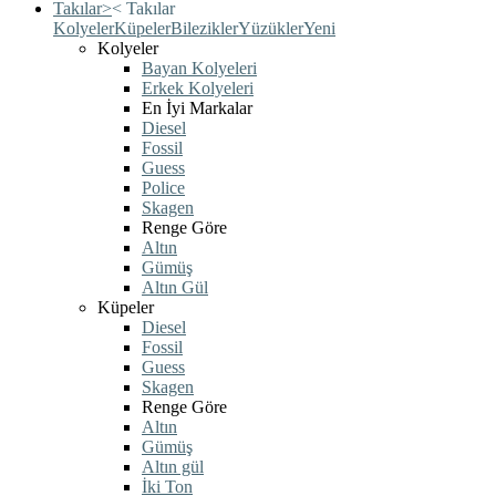
Takılar
>
<
Takılar
Kolyeler
Küpeler
Bilezikler
Yüzükler
Yeni
Kolyeler
Bayan Kolyeleri
Erkek Kolyeleri
En İyi Markalar
Diesel
Fossil
Guess
Police
Skagen
Renge Göre
Altın
Gümüş
Altın Gül
Küpeler
Diesel
Fossil
Guess
Skagen
Renge Göre
Altın
Gümüş
Altın gül
İki Ton