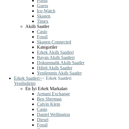
Fossil
Guess
Ice-Watch
Skagen
Timex
Akıllı Saatler
Casio
Fossil
Skagen Connected
Kategoriler
Erkek Akıllı Saatleri
Bayan Akıllı Saatleri
Dokunmatik Akıllı Saatler
Hibrit Akıllı Saatler
Yenilenmiş Akıllı Saatler
Erkek Saatleri
>
<
Erkek Saatleri
Yeni
Indirim
En İyi Erkek Markaları
Armani Exchange
Ben Sherman
Calvin Klein
Casio
Daniel Wellington
Diesel
Fossil