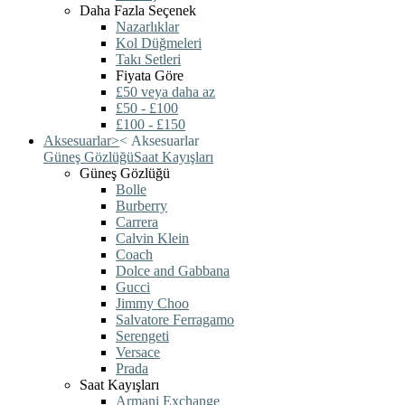
Daha Fazla Seçenek
Nazarlıklar
Kol Düğmeleri
Takı Setleri
Fiyata Göre
£50 veya daha az
£50 - £100
£100 - £150
Aksesuarlar
>
<
Aksesuarlar
Güneş Gözlüğü
Saat Kayışları
Güneş Gözlüğü
Bolle
Burberry
Carrera
Calvin Klein
Coach
Dolce and Gabbana
Gucci
Jimmy Choo
Salvatore Ferragamo
Serengeti
Versace
Prada
Saat Kayışları
Armani Exchange