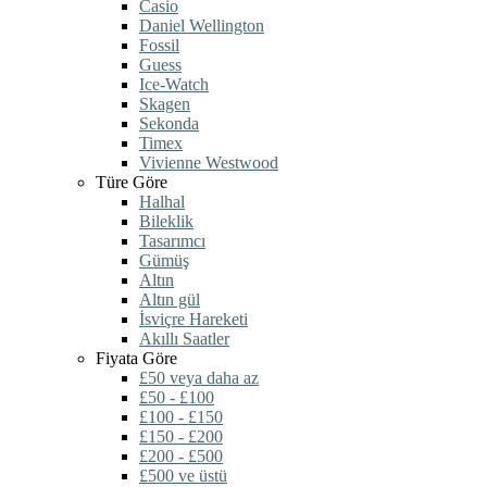
Casio
Daniel Wellington
Fossil
Guess
Ice-Watch
Skagen
Sekonda
Timex
Vivienne Westwood
Türe Göre
Halhal
Bileklik
Tasarımcı
Gümüş
Altın
Altın gül
İsviçre Hareketi
Akıllı Saatler
Fiyata Göre
£50 veya daha az
£50 - £100
£100 - £150
£150 - £200
£200 - £500
£500 ve üstü