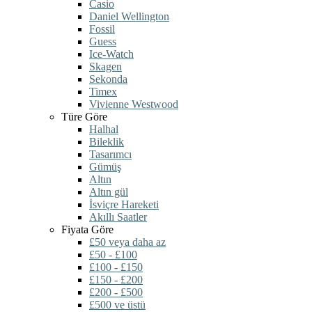
Casio
Daniel Wellington
Fossil
Guess
Ice-Watch
Skagen
Sekonda
Timex
Vivienne Westwood
Türe Göre
Halhal
Bileklik
Tasarımcı
Gümüş
Altın
Altın gül
İsviçre Hareketi
Akıllı Saatler
Fiyata Göre
£50 veya daha az
£50 - £100
£100 - £150
£150 - £200
£200 - £500
£500 ve üstü