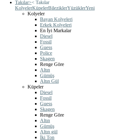
Takılar
>
<
Takılar
Kolyeler
Küpeler
Bilezikler
Yüzükler
Yeni
Kolyeler
Bayan Kolyeleri
Erkek Kolyeleri
En İyi Markalar
Diesel
Fossil
Guess
Police
Skagen
Renge Göre
Altın
Gümüş
Altın Gül
Küpeler
Diesel
Fossil
Guess
Skagen
Renge Göre
Altın
Gümüş
Altın gül
İki Ton