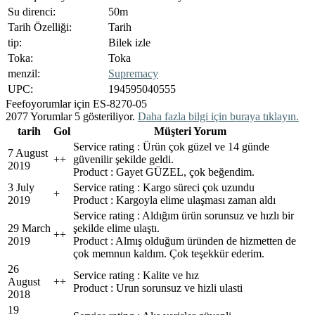
Su direnci:
50m
Tarih Özelliği:
Tarih
tip:
Bilek izle
Toka:
Toka
menzil:
Supremacy
UPC:
194595040555
Feefo
yorumlar için ES-8270-05
2077 Yorumlar 5 gösteriliyor.
Daha fazla bilgi için buraya tıklayın.
tarih
Gol
Müşteri Yorum
Service rating : Ürün çok güzel ve 14 günde
7 August
+
+
güvenilir şekilde geldi.
2019
Product : Gayet GÜZEL, çok beğendim.
3 July
Service rating : Kargo süreci çok uzundu
+
2019
Product : Kargoyla elime ulaşması zaman aldı
Service rating : Aldığım ürün sorunsuz ve hızlı bir
29 March
şekilde elime ulaştı.
+
+
2019
Product : Almış olduğum üründen de hizmetten de
çok memnun kaldım. Çok teşekkür ederim.
26
Service rating : Kalite ve hız
August
+
+
Product : Urun sorunsuz ve hizli ulasti
2018
19