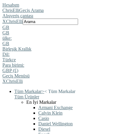
Hesabım
ChrisElli
Geçiş Arama
Alışveriş çantası
X
ChrisElli
GB
GB
ülke:
GB
Birleşik Krallık
Dil:
Türkçe
Para birimi:
GBP (£)
Geçiş Menüsü
X
ChrisElli
Tüm Markalar
>
<
Tüm Markalar
Tüm Ürünler
En İyi Markalar
Armani Exchange
Calvin Klein
Casio
Daniel Wellington
Diesel