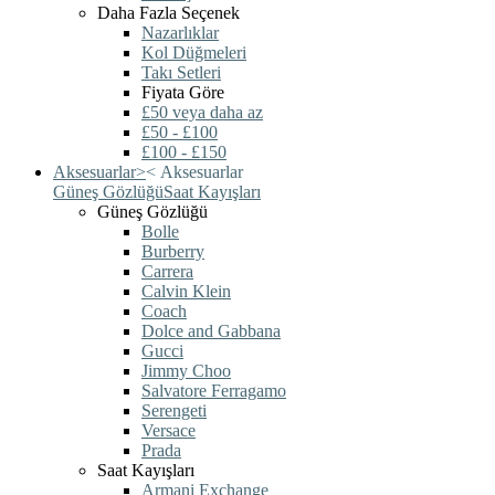
Daha Fazla Seçenek
Nazarlıklar
Kol Düğmeleri
Takı Setleri
Fiyata Göre
£50 veya daha az
£50 - £100
£100 - £150
Aksesuarlar
>
<
Aksesuarlar
Güneş Gözlüğü
Saat Kayışları
Güneş Gözlüğü
Bolle
Burberry
Carrera
Calvin Klein
Coach
Dolce and Gabbana
Gucci
Jimmy Choo
Salvatore Ferragamo
Serengeti
Versace
Prada
Saat Kayışları
Armani Exchange