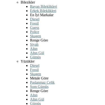
Bilezikler
Bayan Bileklikleri
Erkek Bileklikleri
En İyi Markalar
Diesel
Fossil
Guess
Police
Skagen
Renge Göre
Siyah
Altın
Altın Gül
Gümüş
Yüzükler
Diesel
Fossil
Skagen
Metale Göre
Paslanmaz Çelik
Som Gümüş
Renge Göre
Altın
Altın Gül
Gümüş