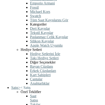
Emporio Armani
Fossil
Michael Kors
Swatch
Tüm Saat Kayışlarını Gör
Kategoriler
Deri Kayışlar
Tekstil Kayışlar
Paslanmaz Çelik Kayışlar
Silikon Kayışlar
Apple Watch Uyumlu
Hediye Setleri
Hediye Setlerini İzle
Takı Hediye Setleri
Diğer Seçenekler
Bayan Cüzdanı
Erkek Cüzdanları
Kart Sahipleri
Çantalar
Anahtarlıklar
Satış
>
<
Satış
Özel Teklifler
Saat
Satışı
Takılar