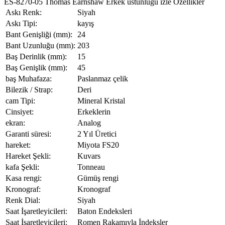
ES-8270-05 Thomas Earnshaw Erkek üstünlüğü izle Özellikler
Askı Renk:
Siyah
Askı Tipi:
kayış
Bant Genişliği (mm):
24
Bant Uzunluğu (mm):
203
Baş Derinlik (mm):
15
Baş Genişlik (mm):
45
baş Muhafaza:
Paslanmaz çelik
Bilezik / Strap:
Deri
cam Tipi:
Mineral Kristal
Cinsiyet:
Erkeklerin
ekran:
Analog
Garanti süresi:
2 Yıl Üretici
hareket:
Miyota FS20
Hareket Şekli:
Kuvars
kafa Şekli:
Tonneau
Kasa rengi:
Gümüş rengi
Kronograf:
Kronograf
Renk Dial:
Siyah
Saat İşaretleyicileri:
Baton Endeksleri
Saat İşaretleyicileri:
Romen Rakamıyla İndeksler