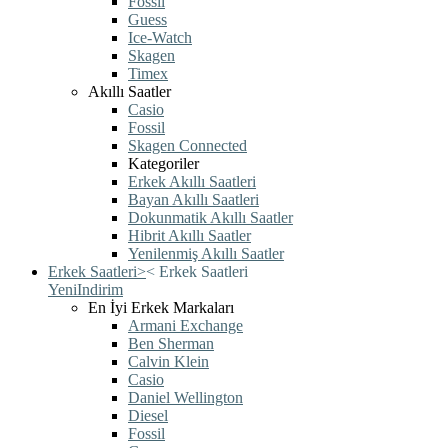
Fossil
Guess
Ice-Watch
Skagen
Timex
Akıllı Saatler
Casio
Fossil
Skagen Connected
Kategoriler
Erkek Akıllı Saatleri
Bayan Akıllı Saatleri
Dokunmatik Akıllı Saatler
Hibrit Akıllı Saatler
Yenilenmiş Akıllı Saatler
Erkek Saatleri
>
<
Erkek Saatleri
Yeni
Indirim
En İyi Erkek Markaları
Armani Exchange
Ben Sherman
Calvin Klein
Casio
Daniel Wellington
Diesel
Fossil