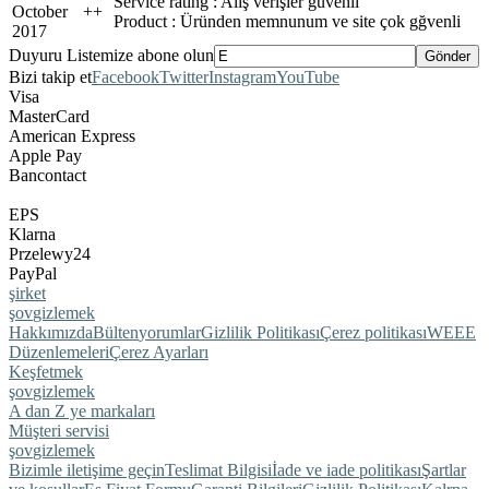
Service rating : Alış verişler güvenli
October
+
+
Product : Üründen memnunum ve site çok gğvenli
2017
Duyuru Listemize abone olun
Bizi takip et
Facebook
Twitter
Instagram
YouTube
Visa
MasterCard
American Express
Apple Pay
Bancontact
EPS
Klarna
Przelewy24
PayPal
şirket
şov
gizlemek
Hakkımızda
Bülten
yorumlar
Gizlilik Politikası
Çerez politikası
WEEE
Düzenlemeleri
Çerez Ayarları
Keşfetmek
şov
gizlemek
A dan Z ye markaları
Müşteri servisi
şov
gizlemek
Bizimle iletişime geçin
Teslimat Bilgisi
İade ve iade politikası
Şartlar