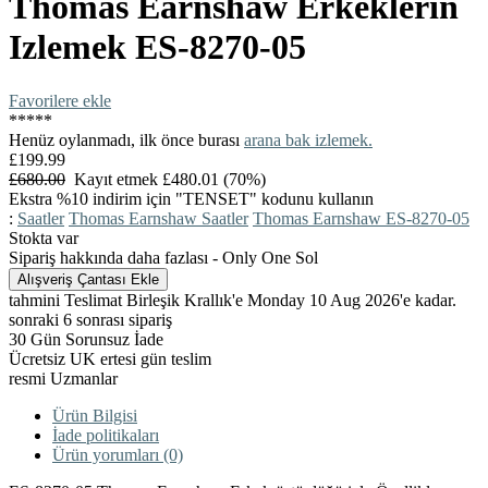
Thomas Earnshaw
Erkeklerin
Izlemek
ES-8270-05
Favorilere ekle
*
*
*
*
*
Henüz oylanmadı, ilk önce burası
arana bak izlemek.
£199.99
£680.00
Kayıt etmek £480.01 (70%)
Ekstra %10 indirim için "TENSET" kodunu kullanın
:
Saatler
Thomas Earnshaw Saatler
Thomas Earnshaw ES-8270-05
Stokta var
Sipariş hakkında daha fazlası - Only One Sol
tahmini Teslimat Birleşik Krallık'e Monday 10 Aug 2026'e kadar.
sonraki 6 sonrası sipariş
30 Gün Sorunsuz İade
Ücretsiz UK ertesi gün teslim
resmi Uzmanlar
Ürün Bilgisi
İade politikaları
Ürün yorumları (0)