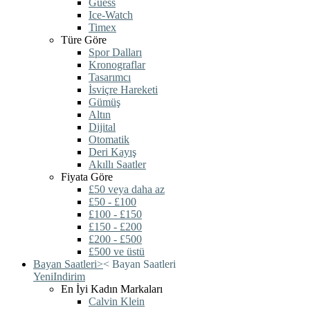
Guess
Ice-Watch
Timex
Türe Göre
Spor Dalları
Kronograflar
Tasarımcı
İsviçre Hareketi
Gümüş
Altın
Dijital
Otomatik
Deri Kayış
Akıllı Saatler
Fiyata Göre
£50 veya daha az
£50 - £100
£100 - £150
£150 - £200
£200 - £500
£500 ve üstü
Bayan Saatleri
>
<
Bayan Saatleri
Yeni
Indirim
En İyi Kadın Markaları
Calvin Klein