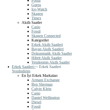
Fossil
Guess
Ice-Watch
Skagen
Timex
Akıllı Saatler
Casio
Fossil
Skagen Connected
Kategoriler
Erkek Akıllı Saatleri
Bayan Akıllı Saatleri
Dokunmatik Akıllı Saatler
Hibrit Akıllı Saatler
Yenilenmiş Akıllı Saatler
Erkek Saatleri
>
<
Erkek Saatleri
Yeni
Indirim
En İyi Erkek Markaları
Armani Exchange
Ben Sherman
Calvin Klein
Casio
Daniel Wellington
Diesel
Fossil