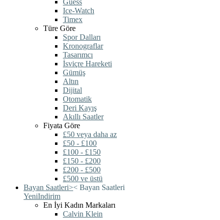
Guess
Ice-Watch
Timex
Türe Göre
Spor Dalları
Kronograflar
Tasarımcı
İsviçre Hareketi
Gümüş
Altın
Dijital
Otomatik
Deri Kayış
Akıllı Saatler
Fiyata Göre
£50 veya daha az
£50 - £100
£100 - £150
£150 - £200
£200 - £500
£500 ve üstü
Bayan Saatleri
>
<
Bayan Saatleri
Yeni
Indirim
En İyi Kadın Markaları
Calvin Klein