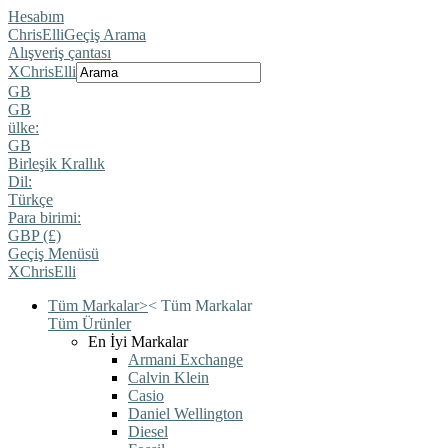
Hesabım
ChrisElli
Geçiş Arama
Alışveriş çantası
X
ChrisElli
GB
GB
ülke:
GB
Birleşik Krallık
Dil:
Türkçe
Para birimi:
GBP (£)
Geçiş Menüsü
X
ChrisElli
Tüm Markalar
>
<
Tüm Markalar
Tüm Ürünler
En İyi Markalar
Armani Exchange
Calvin Klein
Casio
Daniel Wellington
Diesel