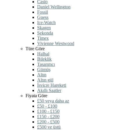
Casio
Daniel Wellington
Fossil
Guess
Ice-Watch
Skagen
Sekonda
Timex
Vivienne Westwood
Türe Göre
Halhal
Bileklik
Tasarımcı
Gümüş
Altın
Altın gül
İsviçre Hareketi
Akıllı Saatler
Fiyata Göre
£50 veya daha az
£50 - £100
£100 - £150
£150 - £200
£200 - £500
£500 ve üstü