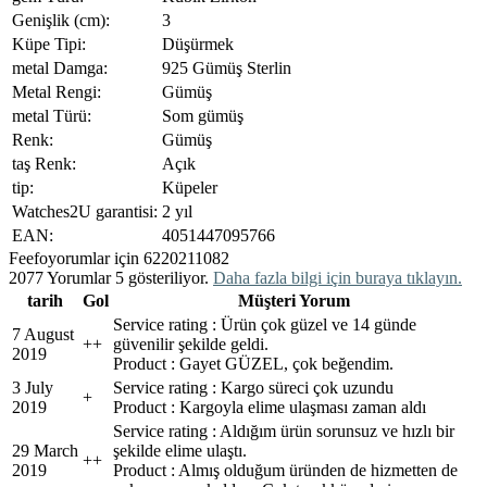
Genişlik (cm):
3
Küpe Tipi:
Düşürmek
metal Damga:
925 Gümüş Sterlin
Metal Rengi:
Gümüş
metal Türü:
Som gümüş
Renk:
Gümüş
taş Renk:
Açık
tip:
Küpeler
Watches2U garantisi:
2 yıl
EAN:
4051447095766
Feefo
yorumlar için 6220211082
2077 Yorumlar 5 gösteriliyor.
Daha fazla bilgi için buraya tıklayın.
tarih
Gol
Müşteri Yorum
Service rating : Ürün çok güzel ve 14 günde
7 August
+
+
güvenilir şekilde geldi.
2019
Product : Gayet GÜZEL, çok beğendim.
3 July
Service rating : Kargo süreci çok uzundu
+
2019
Product : Kargoyla elime ulaşması zaman aldı
Service rating : Aldığım ürün sorunsuz ve hızlı bir
29 March
şekilde elime ulaştı.
+
+
2019
Product : Almış olduğum üründen de hizmetten de