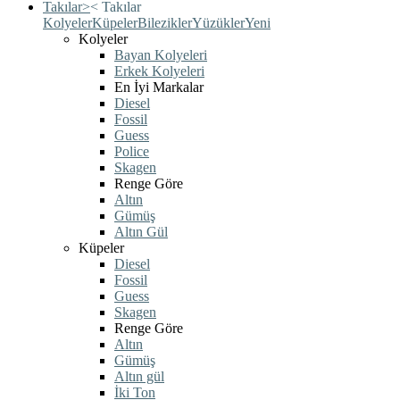
Takılar
>
<
Takılar
Kolyeler
Küpeler
Bilezikler
Yüzükler
Yeni
Kolyeler
Bayan Kolyeleri
Erkek Kolyeleri
En İyi Markalar
Diesel
Fossil
Guess
Police
Skagen
Renge Göre
Altın
Gümüş
Altın Gül
Küpeler
Diesel
Fossil
Guess
Skagen
Renge Göre
Altın
Gümüş
Altın gül
İki Ton