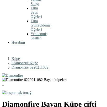
Satışı
Tüm
Satış
Öğeleri
Tüm
Gümrükleme
Öğeleri
Yenilenmiş
Saatler
Hesabım
Küpe
Diamonfire Küpe
Diamonfire 6220211082
Diamonfire
Bayan Küpe çifti