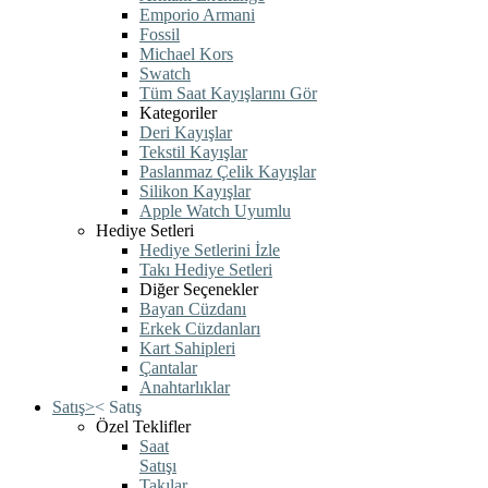
Emporio Armani
Fossil
Michael Kors
Swatch
Tüm Saat Kayışlarını Gör
Kategoriler
Deri Kayışlar
Tekstil Kayışlar
Paslanmaz Çelik Kayışlar
Silikon Kayışlar
Apple Watch Uyumlu
Hediye Setleri
Hediye Setlerini İzle
Takı Hediye Setleri
Diğer Seçenekler
Bayan Cüzdanı
Erkek Cüzdanları
Kart Sahipleri
Çantalar
Anahtarlıklar
Satış
>
<
Satış
Özel Teklifler
Saat
Satışı
Takılar