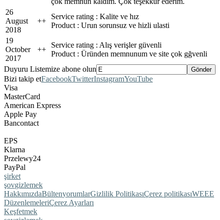
çok memnun kaldım. Çok teşekkür ederim.
26
Service rating : Kalite ve hız
August
+
+
Product : Urun sorunsuz ve hizli ulasti
2018
19
Service rating : Alış verişler güvenli
October
+
+
Product : Üründen memnunum ve site çok gğvenli
2017
Duyuru Listemize abone olun
Bizi takip et
Facebook
Twitter
Instagram
YouTube
Visa
MasterCard
American Express
Apple Pay
Bancontact
EPS
Klarna
Przelewy24
PayPal
şirket
şov
gizlemek
Hakkımızda
Bülten
yorumlar
Gizlilik Politikası
Çerez politikası
WEEE
Düzenlemeleri
Çerez Ayarları
Keşfetmek