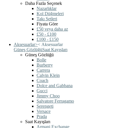
Daha Fazla Seçenek
Nazarlıklar
Kol Düğmeleri
Takı Setleri
Fiyata Göre
£50 veya daha az
£50 - £100
£100 - £150
Aksesuarlar
>
<
Aksesuarlar
Güneş Gözlüğü
Saat Kayışları
Güneş Gözlüğü
Bolle
Burberry
Carrera
Calvin Klein
Coach
Dolce and Gabbana
Gucci
Jimmy Choo
Salvatore Ferragamo
Serengeti
Versace
Prada
Saat Kayışları
Armani Exchange