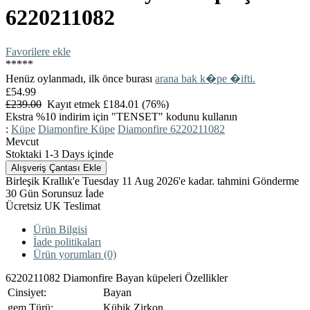
6220211082
Favorilere ekle
*
*
*
*
*
Henüz oylanmadı, ilk önce burası
arana bak k�pe �ifti.
£54.99
£239.00
Kayıt etmek £184.01 (76%)
Ekstra %10 indirim için "TENSET" kodunu kullanın
:
Küpe
Diamonfire Küpe
Diamonfire 6220211082
Mevcut
Stoktaki 1-3 Days içinde
Birleşik Krallık'e Tuesday 11 Aug 2026'e kadar. tahmini Gönderme
30 Gün Sorunsuz İade
Ücretsiz UK Teslimat
Ürün Bilgisi
İade politikaları
Ürün yorumları (0)
6220211082 Diamonfire Bayan küpeleri Özellikler
Cinsiyet:
Bayan
gem Türü:
Kübik Zirkon