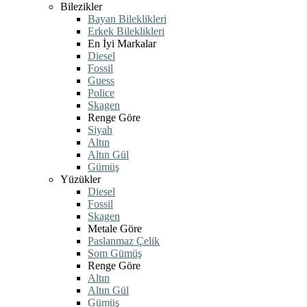
Bilezikler
Bayan Bileklikleri
Erkek Bileklikleri
En İyi Markalar
Diesel
Fossil
Guess
Police
Skagen
Renge Göre
Siyah
Altın
Altın Gül
Gümüş
Yüzükler
Diesel
Fossil
Skagen
Metale Göre
Paslanmaz Çelik
Som Gümüş
Renge Göre
Altın
Altın Gül
Gümüş